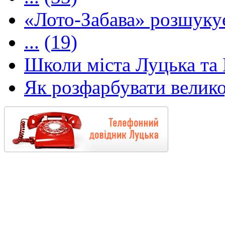
«Лото-Забава» розшуку
...
(19)
Школи міста Луцька та В
Як розфарбувати велико