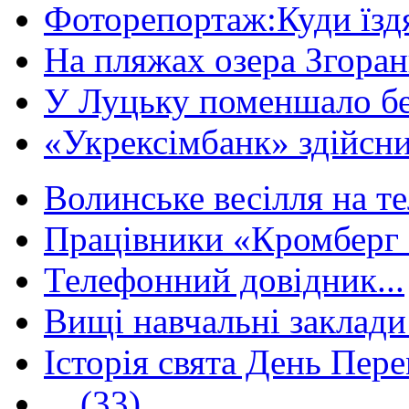
Фоторепортаж:Куди їздя
На пляжах озера Згорани
У Луцьку поменшало без
«Укрексімбанк» здійсни
Волинське весілля на те
Працівники «Кромберг 
Телефонний довідник...
Вищі навчальні заклади 
Історія свята День Пере
...
(33)