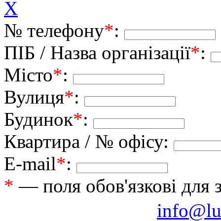
X
№ телефону
*
:
ПІБ / Назва організації
*
:
Місто
*
:
Вулиця
*
:
Будинок
*
:
Квартира / № офісу:
E-mail
*
:
*
— поля обов'язкові для 
info@lu