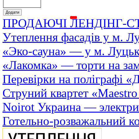
ПРОДАЮЧІ ЛЕНДІНГ-С
Утеплення фасадів у м. Л
«Эко-сауна» — у м. Луць
«Лакомка» — торти на зам
Перевірки на поліграфі «Д
Струний квартет «Maestro
Noirot Украина — электри
Готельно-розважальний к