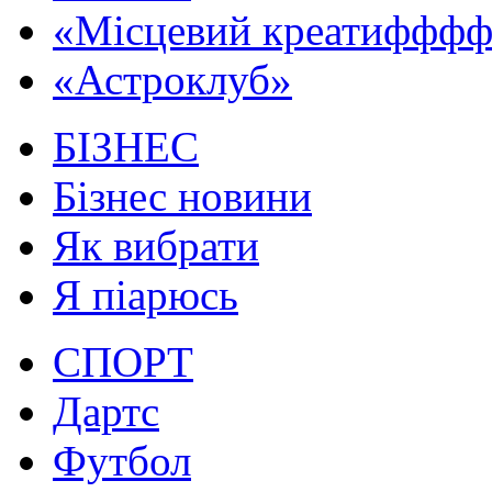
«Місцевий креатифффф.
«Астроклуб»
БІЗНЕС
Бізнес новини
Як вибрати
Я піарюсь
СПОРТ
Дартс
Футбол