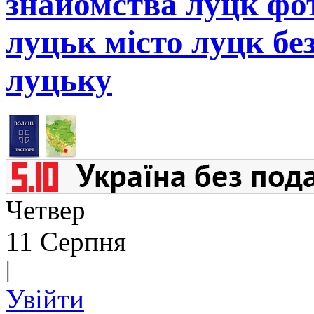
знайомства луцк фот
луцьк місто луцк бе
луцьку
Четвер
11 Серпня
|
Увійти