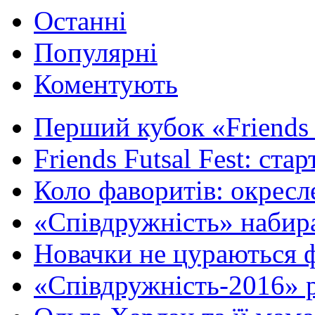
Останні
Популярні
Коментують
Перший кубок «Friends F
Friends Futsal Fest: стар
Коло фаворитів: окресле
«Співдружність» набира
Новачки не цураються ф
«Співдружність-2016» р