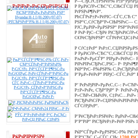
Р—СЂСѓС‡РЅРёР№ Р±Р°РјРїРµС
РѕРіРѕР»РѕС€РµРЅРЅСЏ
Р РµРіСѓР»СЋС”С‚СЊСЃСЏ РІ 
РґРЅРѕР¶РєР°.
РћСЃРѕР±Р»РёРІС–СЃС‚СЋ С” Р
РЅР°С‚СѓСЂР°Р»СЊРЅРѕС— С‚
РЈС‚РµРїР»РµРЅРЅР° РЅР°РєРёР
Р РѕР·РјС–СЂРё РїСЂРѕРіСѓР»С
С€РёСЂРёРЅР° СЃРёРґСЏС‡РѕР
Р СѓС‡РєР° РѕР±С‚СЏРіРЅРµР
Р РµРіСѓР»СЋС”С‚СЊСЃСЏ РїР
РљРѕР»РµСЃР° РІРµР»РёРєС– 
РїРѕРІРѕСЂРѕС‚РЅС– Р· РјРѕ
РќР°РґС–Р№РЅР№ С‚РѕСЂРјРѕР
Р’РµР»РёРєР° РІРјС–СЃС‚РєР°
Р’ РєРѕРјРїР»РµРєС‚С–: Р»СЋ
Р±Р»РѕРє, СЂР°РјР° Р· РєРѕР
Р»СЋР»СЊРєРё, С‡РѕС…РѕР» Р
РїСЂРѕРіСѓР»СЏРЅРєРѕРІРѕРіРѕ
СЃСѓРјРєР°.
Р’РёСЂРѕР±РЅРёРє: РџРѕР»СЊ
Р’Р°РіР° РїСЂРёР±Р»РёР·РЅРѕ 1
РќР°СЃРµР»РµРЅРЅС‹Р№ РїСѓР
РќРѕРІРёРЅРё
Р’Р°СЂС‚С–СЃС‚СЊ:
1700 Рі