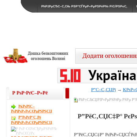
РћР±РµСЂС–С‚СЊ РЅР°СЃРµР»РµРЅРёР№ РїСѓРЅРєС‚
Р”С–С‚СЏРј
→
KРѕР»
Р РѕР·РґС–Р»Рё
РћР±СЉСЏРІР»РµРЅРёРµ РЅРµ Р°
РќРѕРІС–
РѕРіРѕР»РѕС€РµРЅРЅСЏ
Р”РёС‚СЏС‡Р° РєРѕ
Р”РѕРґР°С‚Рё
РѕРіРѕР»РѕС€РµРЅРЅСЏ
Р”РёС‚СЏС‡Р° РєРѕР»СЏСЃРєР°