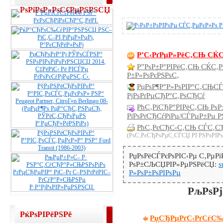
РѕРіРѕР»РѕС€РµРЅРЅСЏ
Р’С‹РґРµР»РёС‚СЊ СЌ
Р”РѕР±Р°РІРёС‚СЊ СЌС‚Р
Р±Р»РѕРєРЅРѕС‚
РџРѕР¶Р°Р»РѕРІР°С‚СЊС
РјРѕРґРµСЂР°С‚РѕСЂСѓ
РћС‚РїСЂР°РІРёС‚СЊ Рѕ
РїРѕРґСЂСѓРіРµ/СЃРµР±Рµ Р
РћС‚РєСЂС‹С‚СЊ СЃС‚СЂ
(РѕС‚РєСЂРѕРµС‚СЃСЏ РІ РЅРѕРІРѕ
РџРѕРёСЃРєРѕРІС‹Рµ С‚РµРі
РѕР±СЉСЏРІР»РµРЅРёСЏ:
s
Р»РѕР±РѕРІРѕРµ
РљРѕР
РќРѕРІРёРЅРё
РџСЂРµРґС‹РґСѓС‰