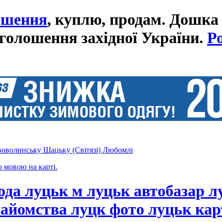
ошення
, куплю, продам. Дошка
голошення західної України.
Р
оволинську Шацьку (Світязі) Любомлі
ю мовою на карті.
ода луцьк м луцьк автобазар л
айомства луцк фото луцьк кар