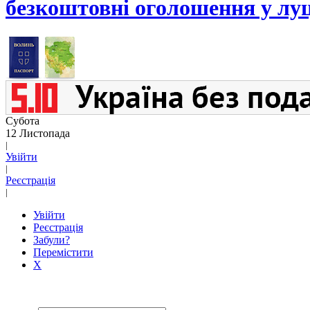
безкоштовні оголошення у лу
Субота
12 Листопада
|
Увійти
|
Реєстрація
|
Увійти
Реєстрація
Забули?
Перемістити
X