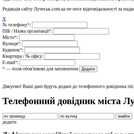
Редакція сайту Лучеськ.com.ua не несе відповідальності за над
X
№ телефону
*
:
ПІБ / Назва організації
*
:
Місто
*
:
Вулиця
*
:
Будинок
*
:
Квартира / № офісу:
E-mail
*
:
*
— поля обов'язкові для заповнення
Дякуємо! Ваші дані будуть додані до телефонного довідника пі
Телефонний довідник міста Л
додати