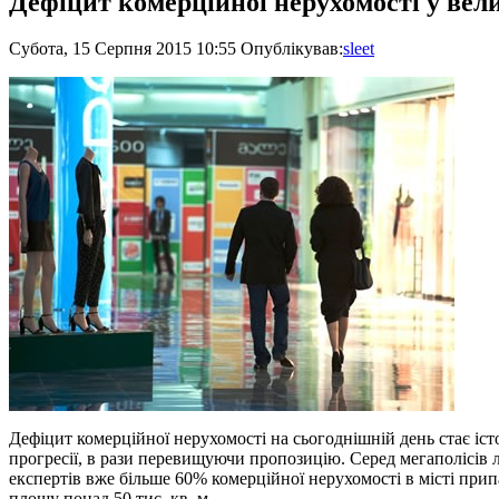
Дефіцит комерційної нерухомості у вели
Субота, 15 Серпня 2015 10:55
Опублікував:
sleet
Дефіцит комерційної нерухомості на сьогоднішній день стає іс
прогресії, в рази перевищуючи пропозицію. Серед мегаполісів 
експертів вже більше 60% комерційної нерухомості в місті прип
площу понад 50 тис. кв. м.