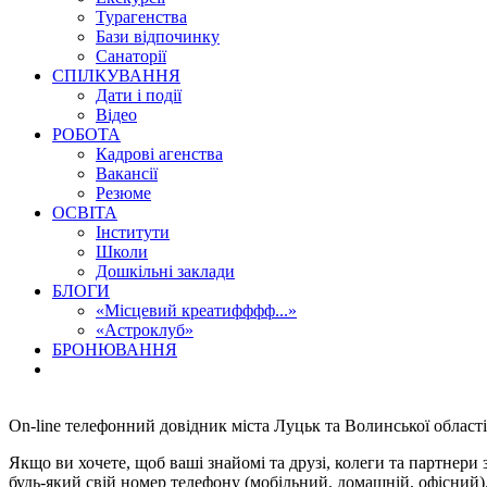
Турагенства
Бази відпочинку
Санаторії
СПІЛКУВАННЯ
Дати і події
Відео
РОБОТА
Кадрові агенства
Вакансії
Резюме
ОСВІТА
Інститути
Школи
Дошкільні заклади
БЛОГИ
«Місцевий креатифффф...»
«Астроклуб»
БРОНЮВАННЯ
On-line телефонний довідник міста Луцьк та Волинської області
Якщо ви хочете, щоб ваші знайомі та друзі, колеги та партнер
будь-який свій номер телефону (мобільний, домашній, офісний)