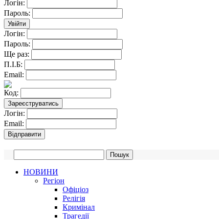
Логін:
Пароль:
Логін:
Пароль:
Ще раз:
П.І.Б:
Email:
Код:
Логін:
Email:
НОВИНИ
Регіон
Офіціоз
Релігія
Кримінал
Трагедії