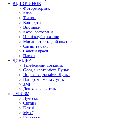
ВІДПОЧИНОК
Фоторепортаж
Кіно
Театри
Концерти
Виставки
Кафе, ресторани
Нічні клуби, казино
Мисливство та рибальство
Сауни та бані
Салони краси
Парки
ДОВІДКА
Телефонний довідник
Google карта міста Луцьк
Яндекс карта міста Луцьк
Панорами міста Луцьк
ЗМІ
Дошка оголошень
ТУРИЗМ
Лучеськ
Світязь
Готелі
Музеї
Екскурсії