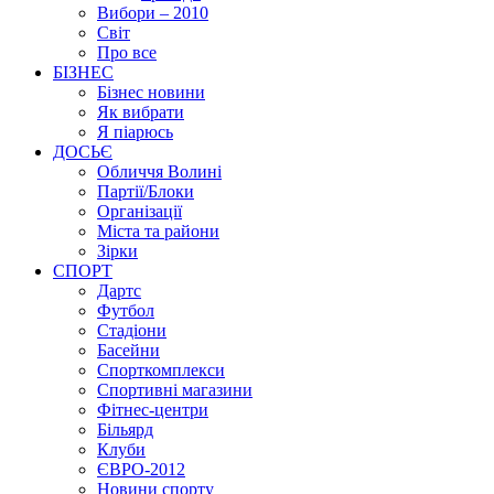
Вибори – 2010
Світ
Про все
БІЗНЕС
Бізнес новини
Як вибрати
Я піарюсь
ДОСЬЄ
Обличчя Волині
Партії/Блоки
Організації
Міста та райони
Зірки
СПОРТ
Дартс
Футбол
Стадіони
Басейни
Спорткомплекси
Спортивні магазини
Фітнес-центри
Більярд
Клуби
ЄВРО-2012
Новини спорту