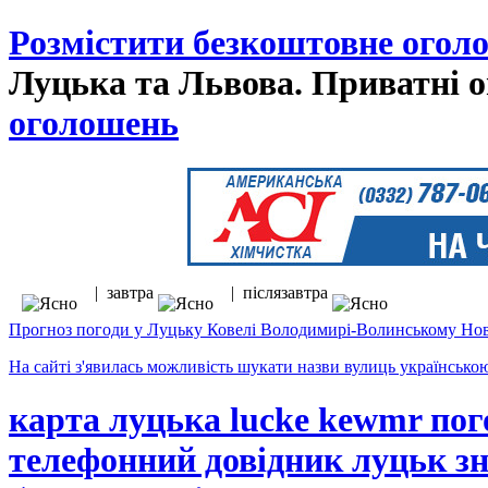
Розмістити безкоштовне огол
Луцька та Львова. Приватні о
оголошень
| завтра
| післязавтра
Прогноз погоди у Луцьку Ковелі Володимирі-Волинському Нов
На сайті з'явилась можливість шукати назви вулиць українсько
карта луцька lucke kewmr пог
телефонний довідник луцьк зн