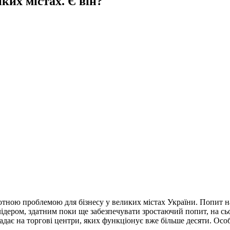
ких містах. Є він?
тотною проблемою для бізнесу у великих містах України. Попит н
лідером, здатним поки ще забезпечувати зростаючий попит, на сь
адає на торгові центри, яких функціонує вже більше десяти. Осо