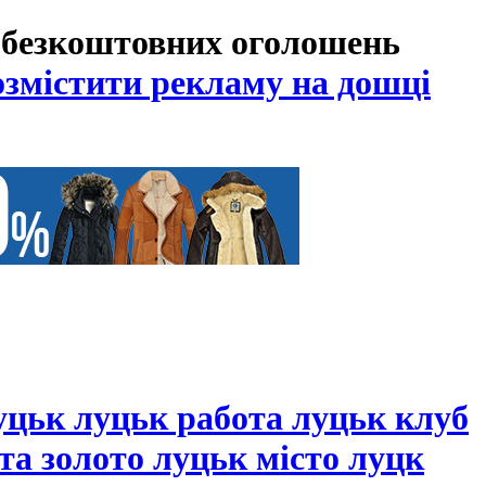
 безкоштовних оголошень
озмістити рекламу на дошці
уцьк луцьк работа луцьк клуб
та золото луцьк місто луцк