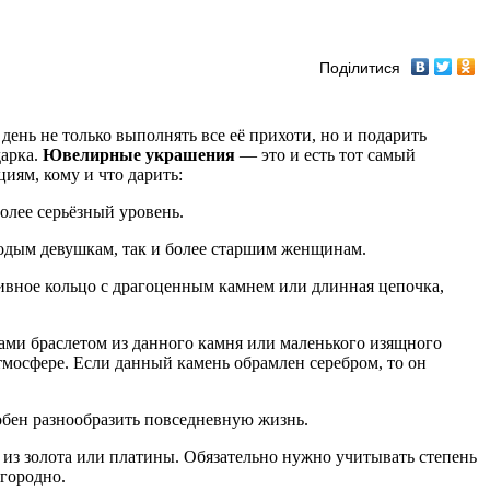
Поділитися
ень не только выполнять все её прихоти, но и подарить
дарка.
Ювелирные украшения
— это и есть тот самый
ям, кому и что дарить:
олее серьёзный уровень.
лодым девушкам, так и более старшим женщинам.
сивное кольцо с драгоценным камнем или длинная цепочка,
ами браслетом из данного камня или маленького изящного
тмосфере. Если данный камень обрамлен серебром, то он
обен разнообразить повседневную жизнь.
из золота или платины. Обязательно нужно учитывать степень
агородно.