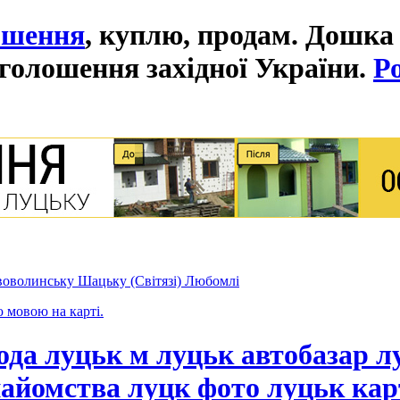
ошення
, куплю, продам. Дошка
голошення західної України.
Р
оволинську Шацьку (Світязі) Любомлі
ю мовою на карті.
ода луцьк м луцьк автобазар л
айомства луцк фото луцьк кар