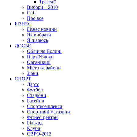
Трагедії
Вибори – 2010
Світ
Про все
БІЗНЕС
Бізнес новини
Як вибрати
Я піарюсь
ДОСЬЄ
Обличчя Волині
Партії/Блоки
Організації
Міста та райони
Зірки
СПОРТ
Дартс
Футбол
Стадіони
Басейни
Спорткомплекси
Спортивні магазини
Фітнес-центри
Більярд
Клуби
ЄВРО-2012