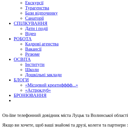
Екскурсії
Турагенства
Бази відпочинку
Санаторії
СПІЛКУВАННЯ
Дати і події
Відео
РОБОТА
Кадрові агенства
Вакансії
Резюме
ОСВІТА
Інститути
Школи
Дошкільні заклади
БЛОГИ
«Місцевий креатифффф...»
«Астроклуб»
БРОНЮВАННЯ
On-line телефонний довідник міста Луцьк та Волинської області
Якщо ви хочете, щоб ваші знайомі та друзі, колеги та партнер