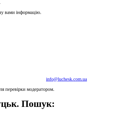
.
ану вами інформацію.
info@luchesk.com.ua
сля перевірки модератором.
уцьк. Пошук: