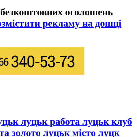
 безкоштовних оголошень
озмістити рекламу на дошці
уцьк луцьк работа луцьк клуб
та золото луцьк місто луцк