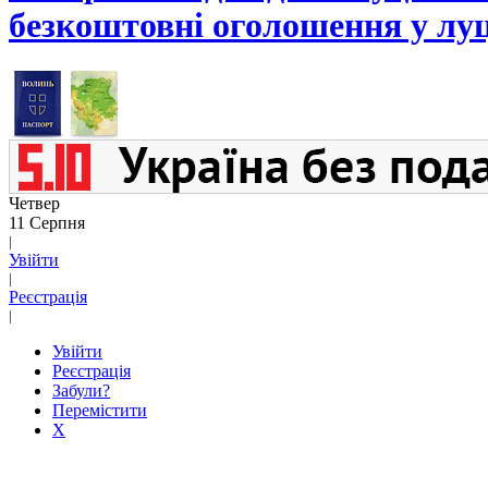
безкоштовні оголошення у лу
Четвер
11 Серпня
|
Увійти
|
Реєстрація
|
Увійти
Реєстрація
Забули?
Перемістити
X