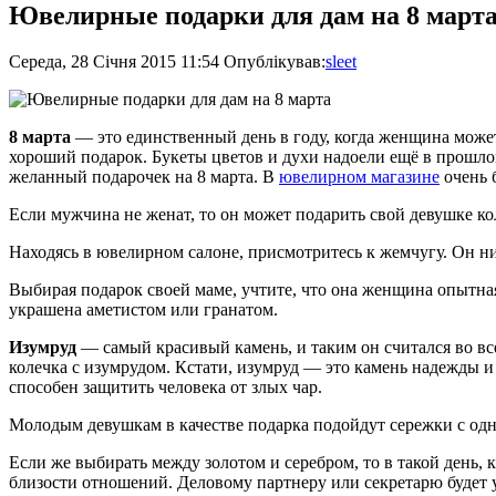
Ювелирные подарки для дам на 8 март
Середа, 28 Січня 2015 11:54
Опублікував:
sleet
8 марта
— это единственный день в году, когда женщина может
хороший подарок. Букеты цветов и духи надоели ещё в прошлом
желанный подарочек на 8 марта. В
ювелирном магазине
очень 
Если мужчина не женат, то он может подарить свой девушке ко
Находясь в ювелирном салоне, присмотритесь к жемчугу. Он н
Выбирая подарок своей маме, учтите, что она женщина опытная
украшена аметистом или гранатом.
Изумруд
— самый красивый камень, и таким он считался во вс
колечка с изумрудом. Кстати, изумруд — это камень надежды и
способен защитить человека от злых чар.
Молодым девушкам в качестве подарка подойдут сережки с од
Если же выбирать между золотом и серебром, то в такой день, 
близости отношений. Деловому партнеру или секретарю будет у