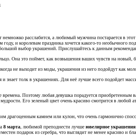
а
 немножко расслабится, а любимый мужчина постарается в этот д
 году, и королевам праздника хочется какого-то необычного по
большой выбор украшений. Прислушайтесь к данным рекомендаци
льцо. Она это поймет, как возвышения ваших чувств на новый, б
икогда не выходит из моды, украшения из него подойдут как мо
 и знает толк в украшениях. Для неё лучше всего подойдет мас
е времена. Поэтому любая девушка порадуется приобретенным в
 мудрости. Его зеленый цвет очень красиво смотрится в любой а
ним драгоценным камнем или кулон, что очень гармонично спос
ка
8 марта
, любимой преподнести лучше
ювелирное украшения
местен подарок из серебра, что выглядит не менее красиво и бл