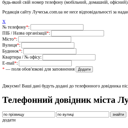
будь-який свій номер телефону (мобільний, домашній, офісний)
Редакція сайту Лучеськ.com.ua не несе відповідальності за над
X
№ телефону
*
:
ПІБ / Назва організації
*
:
Місто
*
:
Вулиця
*
:
Будинок
*
:
Квартира / № офісу:
E-mail
*
:
*
— поля обов'язкові для заповнення
Дякуємо! Ваші дані будуть додані до телефонного довідника пі
Телефонний довідник міста Л
додати