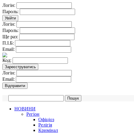
Логін:
Пароль:
Логін:
Пароль:
Ще раз:
П.І.Б:
Email:
Код:
Логін:
Email:
НОВИНИ
Регіон
Офіціоз
Релігія
Кримінал