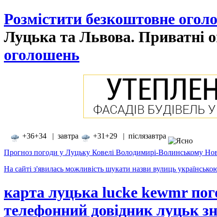
Розмістити безкоштовне огол
Луцька та Львова. Приватні о
оголошень
+36+34 | завтра
+31+29 | післязавтра
Прогноз погоди у Луцьку Ковелі Володимирі-Волинському Нов
На сайті з'явилась можливість шукати назви вулиць українсько
карта луцька lucke kewmr пог
телефонний довідник луцьк зн