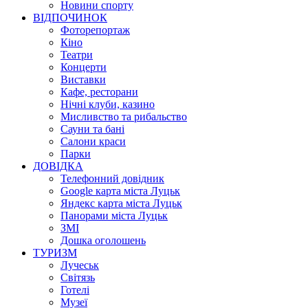
Новини спорту
ВІДПОЧИНОК
Фоторепортаж
Кіно
Театри
Концерти
Виставки
Кафе, ресторани
Нічні клуби, казино
Мисливство та рибальство
Сауни та бані
Салони краси
Парки
ДОВІДКА
Телефонний довідник
Google карта міста Луцьк
Яндекс карта міста Луцьк
Панорами міста Луцьк
ЗМІ
Дошка оголошень
ТУРИЗМ
Лучеськ
Світязь
Готелі
Музеї