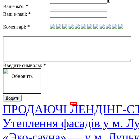
Ваше ім'я:
*
Ваш e-mail:
*
Коментарі:
*
Введите символы:
*
Обновить
ПРОДАЮЧІ ЛЕНДІНГ-С
Утеплення фасадів у м. Л
«Эко-сауна» — у м. Луць