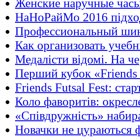
Женские наручные часы
НаНоРайМо 2016 підходи
Профессиональный шин
Как организовать учебн
Медалісти відомі. На че
Перший кубок «Friends F
Friends Futsal Fest: стар
Коло фаворитів: окресле
«Співдружність» набира
Новачки не цураються ф