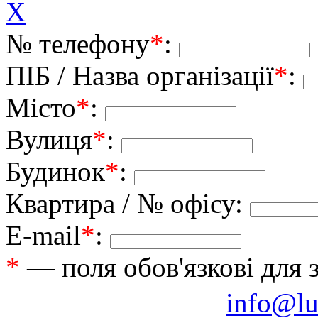
X
№ телефону
*
:
ПІБ / Назва організації
*
:
Місто
*
:
Вулиця
*
:
Будинок
*
:
Квартира / № офісу:
E-mail
*
:
*
— поля обов'язкові для 
info@lu