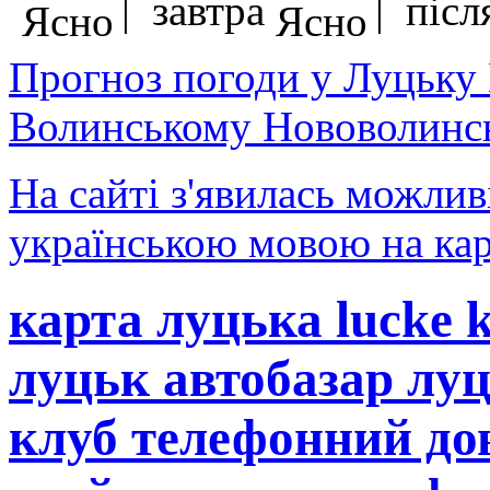
| завтра
| після
Прогноз погоди у Луцьку
Волинському Нововолинсь
На сайті з'явилась можлив
українською мовою на кар
карта луцька lucke 
луцьк автобазар лу
клуб телефонний до