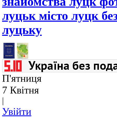
знайомства луцк фот
луцьк місто луцк бе
луцьку
П'ятниця
7 Квітня
|
Увійти