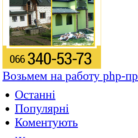
Возьмем на работу php-п
Останні
Популярні
Коментують