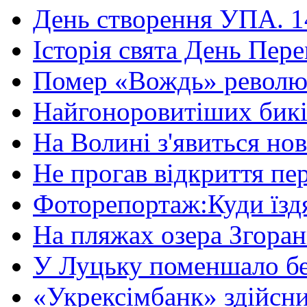
День створення УПА. 14
Історія свята День Пере
Помер «Вождь» революці
Найгоноровитіших бикі
На Волині з'явиться нов
Не прогав відкриття пер
Фоторепортаж:Куди їздя
На пляжах озера Згорани
У Луцьку поменшало без
«Укрексімбанк» здійсни