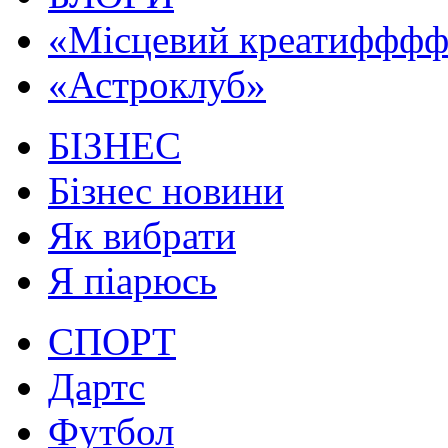
«Місцевий креатифффф.
«Астроклуб»
БІЗНЕС
Бізнес новини
Як вибрати
Я піарюсь
СПОРТ
Дартс
Футбол