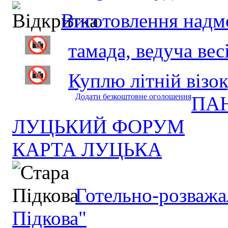
Виготовлення надмо
тамада, ведуча весі
Куплю літній візок,
Додати безкоштовне оголошення
ПА
ЛУЦЬКИЙ ФОРУМ
КАРТА ЛУЦЬКА
Готельно-розважа
Підкова"