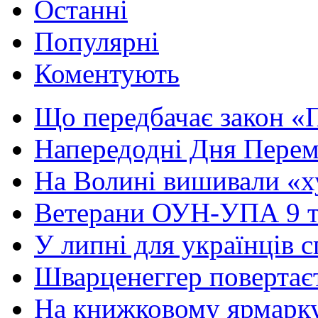
Останні
Популярні
Коментують
Що передбачає закон «П
Напередодні Дня Перемо
На Волині вишивали «ху
Ветерани ОУН-УПА 9 тр
У липні для українців с
Шварценеггер повертаєть
На книжковому ярмарку 