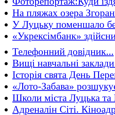
Фоторепортаж:Куди їздя
На пляжах озера Згорани
У Луцьку поменшало без
«Укрексімбанк» здійсни
Телефонний довідник...
Вищі навчальні заклади 
Історія свята День Пере
«Лото-Забава» розшуку
Школи міста Луцька та В
Адреналін Сіті. Кіноадр