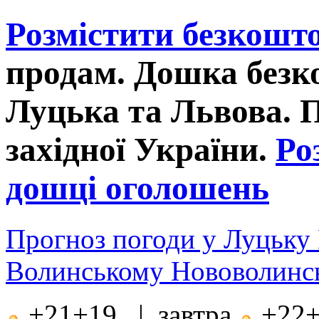
Розмістити безкошт
продам. Дошка без
Луцька та Львова. 
західної України.
Ро
дошці оголошень
Прогноз погоди у Луцьку
Волинському Нововолинсь
+21+19 | завтра
+22+