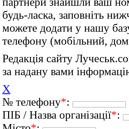
партнери знайшли ваш ном
будь-ласка, заповніть ни
можете додати у нашу баз
телефону (мобільний, дом
Редакція сайту Лучеськ.co
за надану вами інформаці
X
№ телефону
*
:
ПІБ / Назва організації
*
:
Місто
*
: