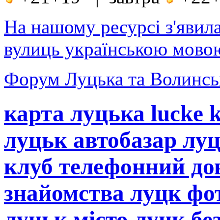
На нашому ресурсі з'явил
вулиць українською мовою
Форум Луцька та Волинськ
карта луцька lucke 
луцьк автобазар лу
клуб телефонний до
знайомства луцк фот
луцьк місто луцк бе