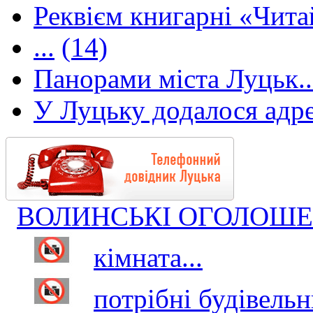
Реквієм книгарні «Чита
...
(14)
Панорами міста Луцьк..
У Луцьку додалося адре
ВОЛИНСЬКІ ОГОЛОШ
кімната...
потрібні будівельни