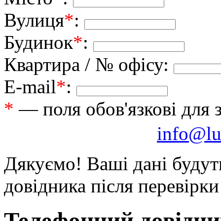
Вулиця
*
:
Будинок
*
:
Квартира / № офісу:
E-mail
*
:
*
— поля обов'язкові для 
info@lu
Дякуємо! Ваші дані будут
довідника після перевірк
Телефонний довідни