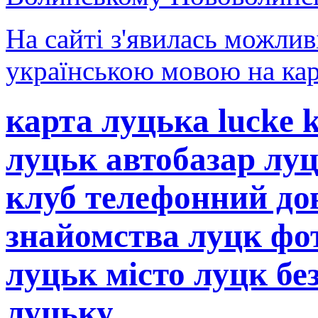
На сайті з'явилась можлив
українською мовою на кар
карта луцька lucke 
луцьк автобазар лу
клуб телефонний до
знайомства луцк фот
луцьк місто луцк бе
луцьку