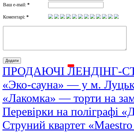
Ваш e-mail:
*
Коментарі:
*
ПРОДАЮЧІ ЛЕНДІНГ-С
«Эко-сауна» — у м. Луць
«Лакомка» — торти на зам
Перевірки на поліграфі «Д
Струний квартет «Maestro