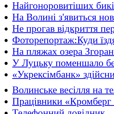
Найгоноровитіших бикі
На Волині з'явиться нов
Не прогав відкриття пер
Фоторепортаж:Куди їздя
На пляжах озера Згорани
У Луцьку поменшало без
«Укрексімбанк» здійсни
Волинське весілля на те
Працівники «Кромберг 
Телефонний довідник...