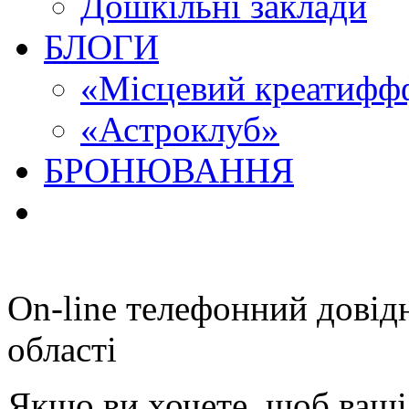
Дошкільні заклади
БЛОГИ
«Місцевий креатиффф
«Астроклуб»
БРОНЮВАННЯ
On-line телефонний довід
області
Якщо ви хочете, щоб ваші 