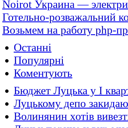
Noirot Украина — электри
Готельно-розважальний к
Возьмем на работу php-п
Останні
Популярні
Коментують
Бюджет Луцька у І кварт
Луцькому депо закидают
Волинянин хотів вивезт