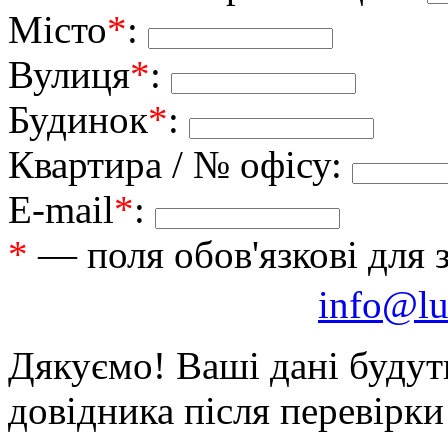
Місто
*
:
Вулиця
*
:
Будинок
*
:
Квартира / № офісу:
E-mail
*
:
*
— поля обов'язкові для 
info@lu
Дякуємо! Ваші дані будут
довідника після перевірк