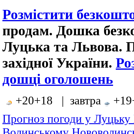
Розмістити безкошт
продам. Дошка без
Луцька та Львова. 
західної України.
Ро
дошці оголошень
+20+18 | завтра
+19+
Прогноз погоди у Луцьку
Волинському Нововолинсь