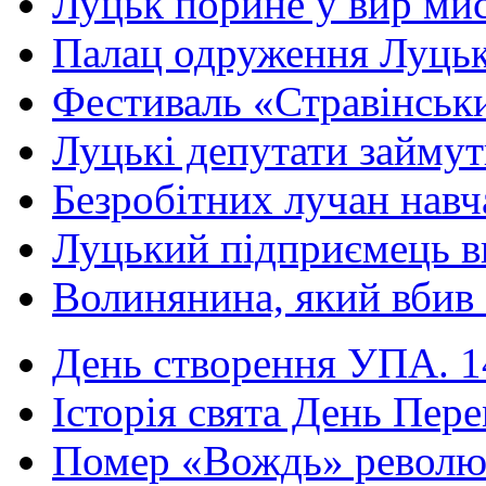
Луцьк порине у вир мис
Палац одруження Луцька
Фестиваль «Стравінськи
Луцькі депутати займут
Безробітних лучан навча
Луцький підприємець ви
Волинянина, який вбив с
День створення УПА. 14
Історія свята День Пере
Помер «Вождь» революці