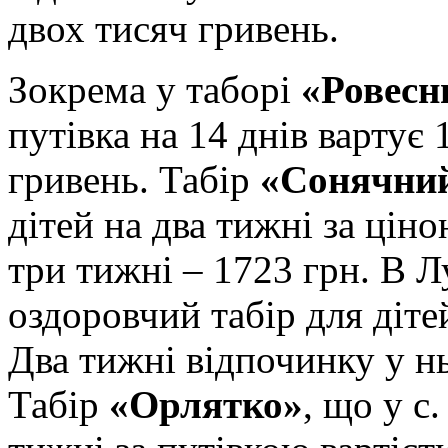
двох тисяч гривень.
Зокрема у таборі
«Ровесн
путівка на 14 днів вартує 
гривень. Табір
«Сонячни
дітей на два тижні за цін
три тижні – 1723 грн. В 
оздоровчий табір для діте
Два тижні відпочинку у н
Табір
«Орлятко»
, що у с