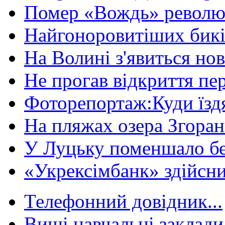
Помер «Вождь» революці
Найгоноровитіших бикі
На Волині з'явиться нов
Не прогав відкриття пер
Фоторепортаж:Куди їздя
На пляжах озера Згорани
У Луцьку поменшало без
«Укрексімбанк» здійсни
Телефонний довідник...
Вищі навчальні заклади 