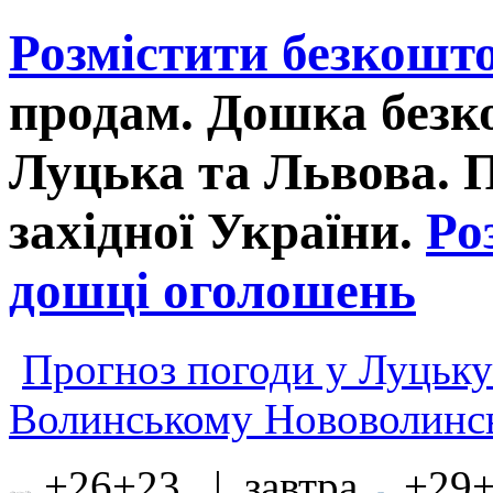
Розмістити безкошт
продам. Дошка без
Луцька та Львова. 
західної України.
Ро
дошці оголошень
Прогноз погоди у Луцьку
Волинському Нововолинсь
+26+23 | завтра
+29+