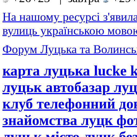
На нашому ресурсі з'явил
вулиць українською мовою
Форум Луцька та Волинськ
карта луцька lucke 
луцьк автобазар лу
клуб телефонний до
знайомства луцк фот
луцьк місто луцк бе