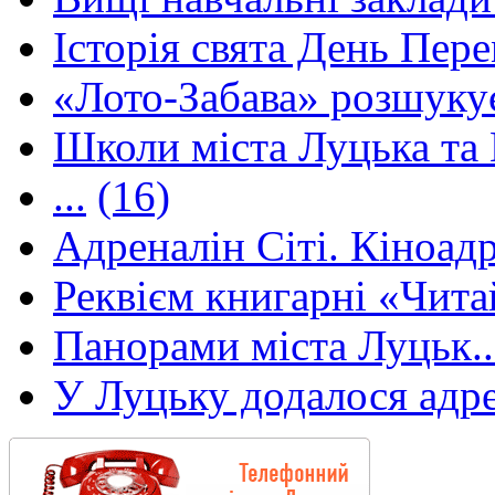
Історія свята День Пере
«Лото-Забава» розшуку
Школи міста Луцька та В
...
(16)
Адреналін Сіті. Кіноадр
Реквієм книгарні «Чита
Панорами міста Луцьк..
У Луцьку додалося адре