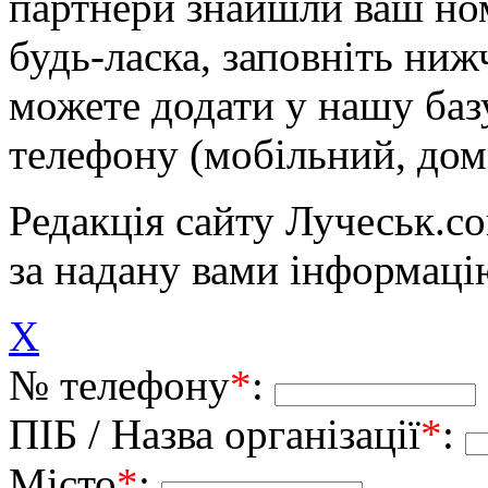
партнери знайшли ваш ном
будь-ласка, заповніть ни
можете додати у нашу баз
телефону (мобільний, дом
Редакція сайту Лучеськ.co
за надану вами інформаці
X
№ телефону
*
:
ПІБ / Назва організації
*
:
Місто
*
: