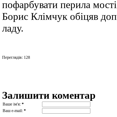
пофарбувати перила мості
Борис Клімчук обіцяв до
ладу.
Переглядів: 128
Залишити коментар
Ваше ім'я:
*
Ваш e-mail:
*