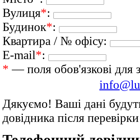
Вулиця
*
:
Будинок
*
:
Квартира / № офісу:
E-mail
*
:
*
— поля обов'язкові для 
info@lu
Дякуємо! Ваші дані будут
довідника після перевірк
Телефонний довідни