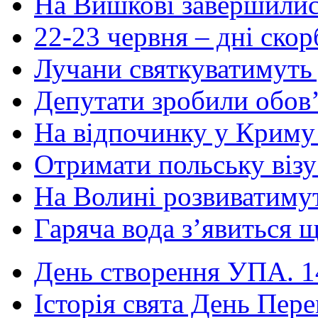
На Вишкові завершилися
22-23 червня – дні скор
Лучани святкуватимуть д
Депутати зробили обов’я
На відпочинку у Криму 
Отримати польську візу 
На Волині розвиватимут
Гаряча вода з’явиться щ
День створення УПА. 14
Історія свята День Пере