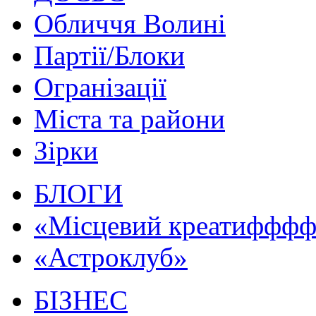
Обличчя Волині
Партії/Блоки
Огранізації
Міста та райони
Зірки
БЛОГИ
«Місцевий креатифффф.
«Астроклуб»
БІЗНЕС