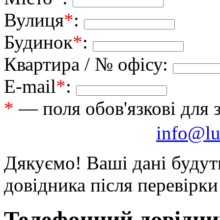
Вулиця
*
:
Будинок
*
:
Квартира / № офісу:
E-mail
*
:
*
— поля обов'язкові для 
info@lu
Дякуємо! Ваші дані будут
довідника після перевірк
Телефонний довідни