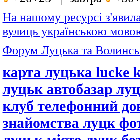
На нашому ресурсі з'явил
вулиць українською мовою
Форум Луцька та Волинськ
карта луцька lucke 
луцьк автобазар лу
клуб телефонний до
знайомства луцк фот
луцьк місто луцк бе