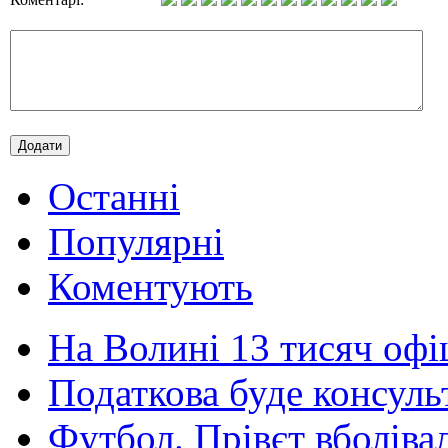
Останні
Популярні
Коментують
На Волині 13 тисяч офіц
Податкова буде консульт
Футбол. Прівєт вболівал