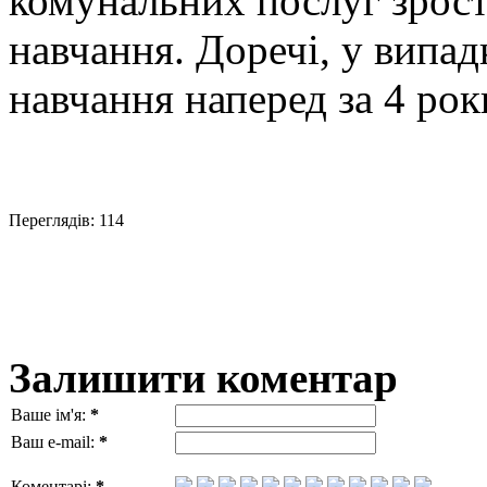
комунальних послуг зрост
навчання. Доречі, у випад
навчання наперед за 4 рок
Переглядів: 114
Залишити коментар
Ваше ім'я:
*
Ваш e-mail:
*
Коментарі:
*