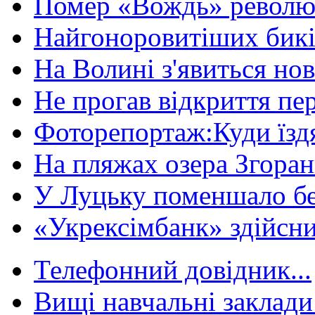
Помер «Вождь» революці
Найгоноровитіших бикі
На Волині з'явиться нов
Не прогав відкриття пер
Фоторепортаж:Куди їздя
На пляжах озера Згорани
У Луцьку поменшало без
«Укрексімбанк» здійсни
Телефонний довідник...
Вищі навчальні заклади 