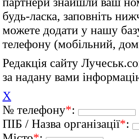
партнери знайшли ваш ном
будь-ласка, заповніть ни
можете додати у нашу баз
телефону (мобільний, дом
Редакція сайту Лучеськ.co
за надану вами інформаці
X
№ телефону
*
:
ПІБ / Назва організації
*
:
Місто
*
: