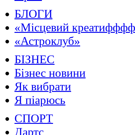
БЛОГИ
«Місцевий креатифффф.
«Астроклуб»
БІЗНЕС
Бізнес новини
Як вибрати
Я піарюсь
СПОРТ
Дартс