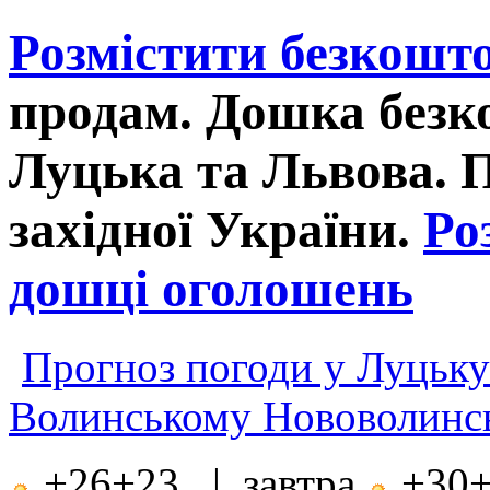
Розмістити безкошт
продам. Дошка без
Луцька та Львова. 
західної України.
Ро
дошці оголошень
Прогноз погоди у Луцьку
Волинському Нововолинсь
+26+23 | завтра
+30+