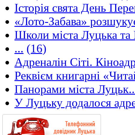
Історія свята День Пере
«Лото-Забава» розшуку
Школи міста Луцька та В
...
(16)
Адреналін Сіті. Кіноадр
Реквієм книгарні «Чита
Панорами міста Луцьк..
У Луцьку додалося адре