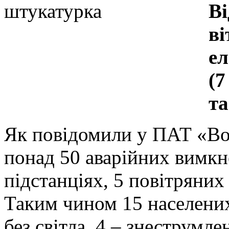
Ві
ві
ел
(7
та
Як повідомили у ПАТ «Во
понад 50 аварійних вимк
підстанціях, 5 повітряних
Таким чином 15 населених
без світла, 4 – знеструмле