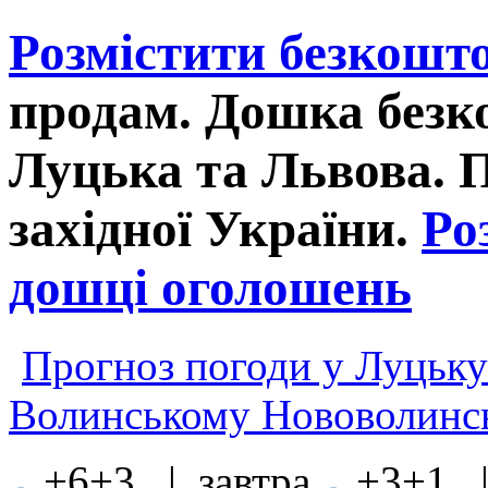
Розмістити безкошт
продам. Дошка без
Луцька та Львова. 
західної України.
Ро
дошці оголошень
Прогноз погоди у Луцьку
Волинському Нововолинсь
+6+3 | завтра
+3+1 |