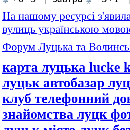
На нашому ресурсі з'явил
вулиць українською мовою
Форум Луцька та Волинськ
карта луцька lucke 
луцьк автобазар лу
клуб телефонний до
знайомства луцк фот
луцьк місто луцк бе