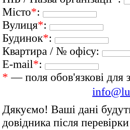
Місто
*
:
Вулиця
*
:
Будинок
*
:
Квартира / № офісу:
E-mail
*
:
*
— поля обов'язкові для 
info@lu
Дякуємо! Ваші дані будут
довідника після перевірк