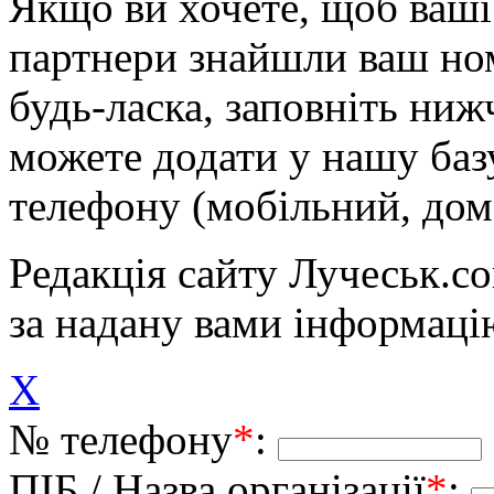
Якщо ви хочете, щоб ваші 
партнери знайшли ваш ном
будь-ласка, заповніть ни
можете додати у нашу баз
телефону (мобільний, дом
Редакція сайту Лучеськ.co
за надану вами інформаці
X
№ телефону
*
:
ПІБ / Назва організації
*
: