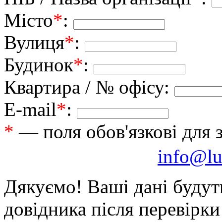
Місто
*
:
Вулиця
*
:
Будинок
*
:
Квартира / № офісу:
E-mail
*
:
*
— поля обов'язкові для 
info@lu
Дякуємо! Ваші дані будут
довідника після перевірк