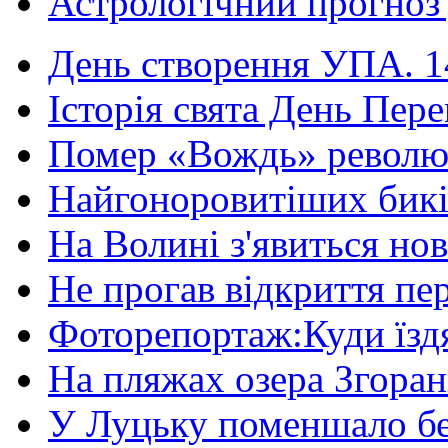
Астрологічний прогноз д
День створення УПА. 14
Історія свята День Пере
Помер «Вождь» революці
Найгоноровитіших бикі
На Волині з'явиться нов
Не прогав відкриття пер
Фоторепортаж:Куди їздя
На пляжах озера Згорани
У Луцьку поменшало без