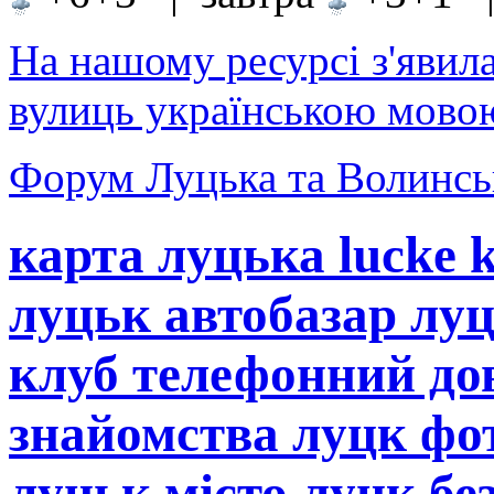
На нашому ресурсі з'явил
вулиць українською мовою
Форум Луцька та Волинськ
карта луцька lucke 
луцьк автобазар лу
клуб телефонний до
знайомства луцк фот
луцьк місто луцк бе