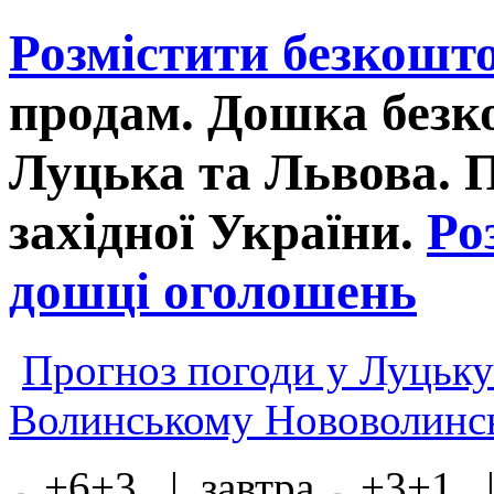
Розмістити безкошт
продам. Дошка без
Луцька та Львова. 
західної України.
Ро
дошці оголошень
Прогноз погоди у Луцьку
Волинському Нововолинсь
+6+3 | завтра
+3+1 |