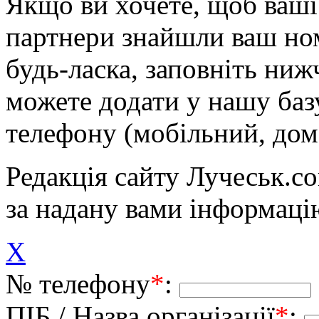
Якщо ви хочете, щоб ваші 
партнери знайшли ваш ном
будь-ласка, заповніть ни
можете додати у нашу баз
телефону (мобільний, дом
Редакція сайту Лучеськ.co
за надану вами інформаці
X
№ телефону
*
:
ПІБ / Назва організації
*
: