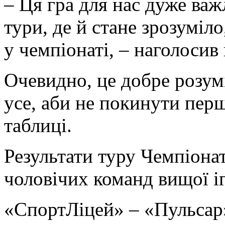
– Ця гра для нас дуже важ
тури, де й стане зрозуміл
у чемпіонаті, – наголосив
Очевидно, це добре розумі
усе, аби не покинути пер
таблиці.
Результати туру Чемпіонат
чоловічих команд вищої іг
«СпортЛіцей» – «Пульсар»