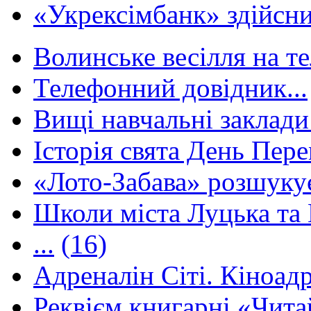
«Укрексімбанк» здійсни
Волинське весілля на те
Телефонний довідник...
Вищі навчальні заклади 
Історія свята День Пере
«Лото-Забава» розшуку
Школи міста Луцька та В
...
(16)
Адреналін Сіті. Кіноадр
Реквієм книгарні «Чита