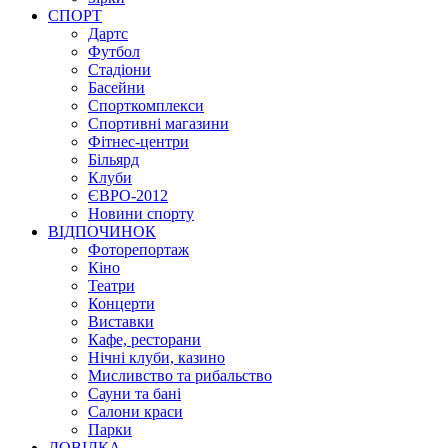
СПОРТ
Дартс
Футбол
Стадіони
Басейни
Спорткомплекси
Спортивні магазини
Фітнес-центри
Більярд
Клуби
ЄВРО-2012
Новини спорту
ВІДПОЧИНОК
Фоторепортаж
Кіно
Театри
Концерти
Виставки
Кафе, ресторани
Нічні клуби, казино
Мисливство та рибальство
Сауни та бані
Салони краси
Парки
ДОВІДКА