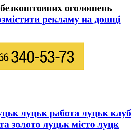
 безкоштовних оголошень
озмістити рекламу на дошці
уцьк луцьк работа луцьк клуб
та золото луцьк місто луцк