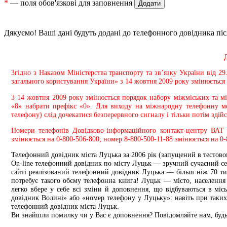
*
— поля обов'язкові для заповнення
Дякуємо! Ваші дані будуть додані до телефонного довідника пі
Згідно з Наказом Міністерства транспорту та зв’язку України від 
загального користування України» з 14 жовтня 2009 року змінюється
З 14 жовтня 2009 року змінюється порядок набору міжміських та м
«8» набрати префікс «0». Для виходу на міжнародну телефонну ме
телефону) слід дочекатися безперервного сигналу і тільки потім зді
Номери телефонів Довідково-інформаційного контакт-центру ВАТ 
змінюється на 0-800-506-800; номер 8-800-500-11-88 змінюється на 0-
Телефонний довідник міста Луцька за 2006 рік (запущений в тестов
Оn-line телефонний довідник по місту Луцьк — зручний сучасний сер
сайті реалізований телефонний довідник Луцька — більш ніж 70 ти
потребує такого обєму телефонна книга! Луцьк — місто, населення
легко вбере у себе всі зміни й доповнення, що відбуваються в мі
довідник Волині» або «номер телефону у Луцьку»: навіть при таки
телефонний довідник міста Луцьк.
Ви знайшли помилку чи у Вас є доповнення? Повідомляйте нам, будь