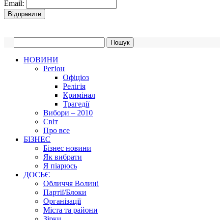
Email:
НОВИНИ
Регіон
Офіціоз
Релігія
Кримінал
Трагедії
Вибори – 2010
Світ
Про все
БІЗНЕС
Бізнес новини
Як вибрати
Я піарюсь
ДОСЬЄ
Обличчя Волині
Партії/Блоки
Організації
Міста та райони
Зірки