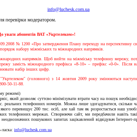
info@luchesk.com.ua
сля перевірки модератором.
До уваги абонентів ВАТ «Укртелеком»!
29.09.2008 № 1200 «Про затвердження Плану переходу на перспективну с
 порядок набору міжміських та міжнародних напрямків.
іжнародних напрямків. Щоб вийти на міжміську телефонну мережу, потр
режу замість міжнародного префікса «8-10» – префікс «0-0». Після н
йснювати набір інших цифр.
"Укртелеком" (головного) з 14 жовтня 2009 року змінюються наступ
800-50-11-88.
ому режимі)
віс, який дозволяє суттєво мінімізувати втрати часу на пошук необхід
с. реальних телефонних номерів. Можна лише здогадуватися, скільки ча
 якого перевищує 200 тис. осіб, але хай там як розростається наш улю
ських телефонних мережах. Створюючи сайт, ми передбачили навіть так
х неоднозначних пошукових запитах зацікавлений відвідувач Інтернет-п
-ласка:
info@luchesk.com.ua