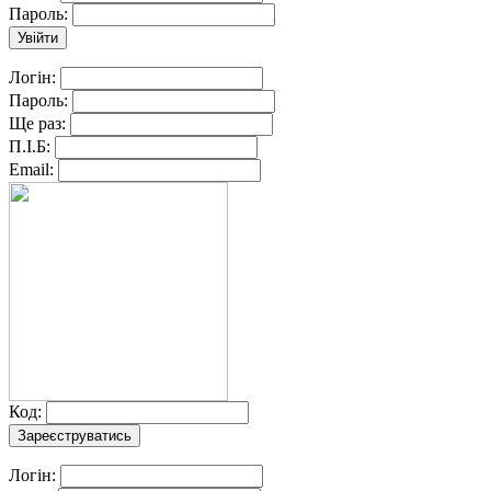
Пароль:
Логін:
Пароль:
Ще раз:
П.І.Б:
Email:
Код:
Логін: