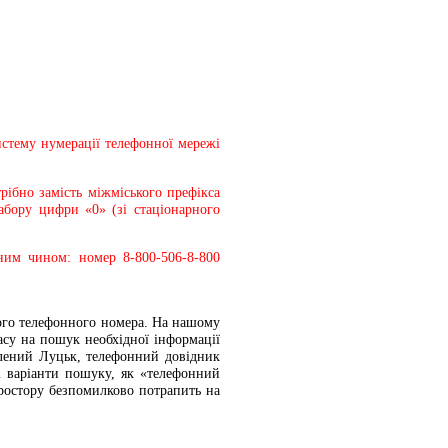
истему нумерації телефонної мережі
ібно замість міжміського префікса
абору цифри «0» (зі стаціонарного
ним чином: номер 8-800-506-8-800
ного телефонного номера. На нашому
су на пошук необхідної інформації
блений Луцьк, телефонний довідник
і варіанти пошуку, як «телефонний
ростору безпомилково потрапить на