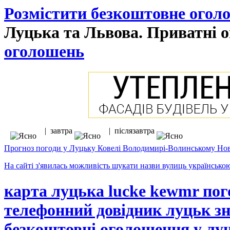
Розмістити безкоштовне огол
Луцька та Львова. Приватні о
оголошень
| завтра
| післязавтра
Прогноз погоди у Луцьку Ковелі Володимирі-Волинському Нов
На сайті з'явилась можливість шукати назви вулиць українсько
карта луцька lucke kewmr пог
телефонний довідник луцьк зн
безкоштовні оголошення у лу