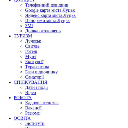
Телефонний довідник
Google карта міста Луцьк
Яндекс карта міста Луцьк
Панорами міста Луцьк
ЗМІ
Дошка оголошень
ТУРИЗМ
Лучеськ
Світязь
Готелі
Музеї
Екскурсії
Турагенства
Бази відпочинку
Санаторії
СПІЛКУВАННЯ
Дати і події
Відео
РОБОТА
Кадрові агенства
Вакансії
Резюме
ОСВІТА
Інститути