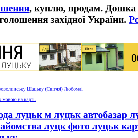
ошення
, куплю, продам. Дошка
голошення західної України.
Р
оволинську Шацьку (Світязі) Любомлі
ю мовою на карті.
ода луцьк м луцьк автобазар л
айомства луцк фото луцьк кар
цьку