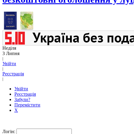
Неділя
3 Липня
|
Увійти
|
Реєстрація
|
Увійти
Реєстрація
Забули?
Перемістити
X
Логін: