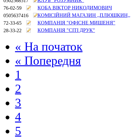
КЛУБ "РОЗУМНИК"
0502568517
КОБА ВІКТОР НИКОДИМОВИЧ
76-02-59
КОМІСІЙНИЙ МАГАЗИН ,,ПЛЮШКИН,,
0505637416
КОМПАНІЯ "ОФІСНЕ МИШЕНЯ"
72-33-65
КОМПАНІЯ "СІТІ ДРУК"
28-33-22
« На початок
« Попередня
1
2
3
4
5