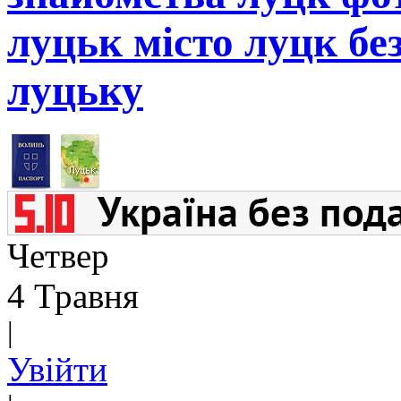
луцьк місто луцк бе
луцьку
Четвер
4 Травня
|
Увійти