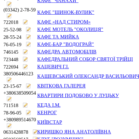
КАФЕ "ЧАНАХИ"
(03342) 2-78-59
КАФЕ "ШИНОК-ВУЛИК"
КАФЕ «НАД СТИРОМ»
722018
КАФЕ МОТЕЛЬ "ОКОЛИЦЯ"
25-52-98
КАФЕ ТА МИЙКА
28-55-24
КАФЕ-БАР "ВОДОГРАЙ"
76-05-19
КАФЕДРА АВТОМОБІЛІВ
746145
КАФЕДРАЛЬНИЙ СОБОР СВЯТОЇ ТРІЙЦІ
723448
КАЦЕВИЧ Г.І.
722694
380506446123
КАШЕВСЬКИЙ ОЛЕКСАНДР ВАСИЛЬОВИ
КВІТКОВА ГАЛЕРЕЯ
23-15-67
+380638509054
КВАРТИРИ ПОДОБОВО У ЛУЦЬКУ
КЕДА І.М.
711518
КЕНРОГ
78-96-05
+380989514670
КИЇВСТАР
КИРИШКО ЯНА АНАТОЛІЇВНА
0631428878