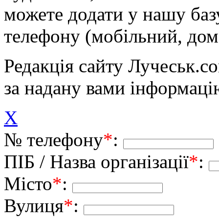
можете додати у нашу баз
телефону (мобільний, дом
Редакція сайту Лучеськ.co
за надану вами інформаці
X
№ телефону
*
:
ПІБ / Назва організації
*
:
Місто
*
:
Вулиця
*
: