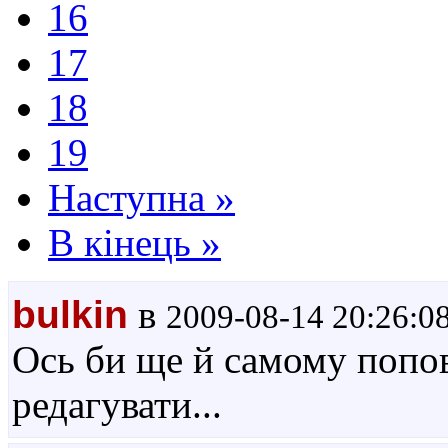
16
17
18
19
Наступна »
В кінець »
bulkin
в
2009-08-14 20:26:0
Ось би ще й самому попов
редагувати...