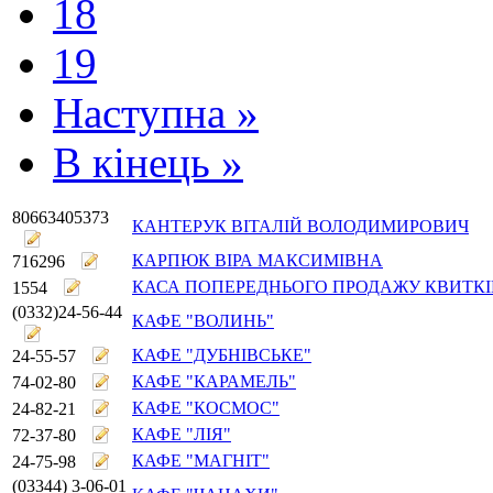
18
19
Наступна »
В кінець »
80663405373
КАНТЕРУК ВІТАЛІЙ ВОЛОДИМИРОВИЧ
КАРПЮК ВІРА МАКСИМІВНА
716296
КАСА ПОПЕРЕДНЬОГО ПРОДАЖУ КВИТКІ
1554
(0332)24-56-44
КАФЕ "ВОЛИНЬ"
КАФЕ "ДУБНІВСЬКЕ"
24-55-57
КАФЕ "КАРАМЕЛЬ"
74-02-80
КАФЕ "КОСМОС"
24-82-21
КАФЕ "ЛІЯ"
72-37-80
КАФЕ "МАГНІТ"
24-75-98
(03344) 3-06-01