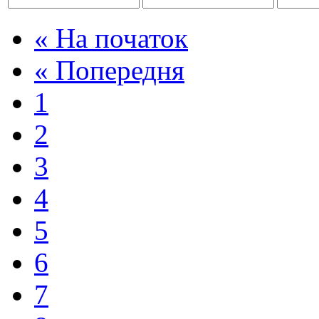
« На початок
« Попередня
1
2
3
4
5
6
7