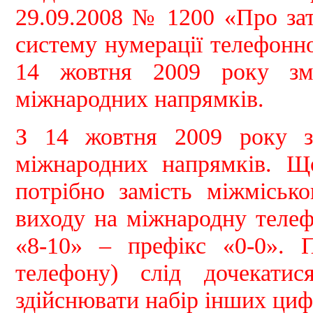
29.09.2008 № 1200 «Про за
систему нумерації телефонно
14 жовтня 2009 року зм
міжнародних напрямків.
З 14 жовтня 2009 року з
міжнародних напрямків. Щ
потрібно замість міжміськ
виходу на міжнародну телеф
«8-10» – префікс «0-0». 
телефону) слід дочекатис
здійснювати набір інших циф