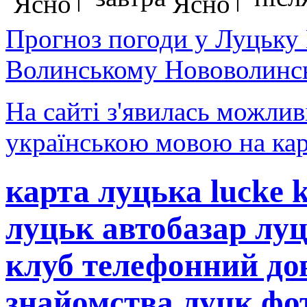
Прогноз погоди у Луцьку
Волинському Нововолинсь
На сайті з'явилась можлив
українською мовою на кар
карта луцька lucke 
луцьк автобазар лу
клуб телефонний до
знайомства луцк фот