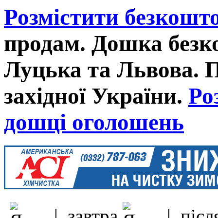
Розмістити безкошт
продам. Дошка без
Луцька та Львова. 
західної України.
Ро
дошці оголошень
| завтра
| після