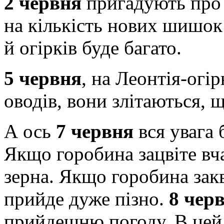
2 червня
пригадують про 
на кількість нових шишок 
й огірків буде багато.
5 червня
, на Леонтія-огі
оводів, вони злітаються, щ
А ось
7 червня
вся увага 
Якщо горобина зацвіте вч
зерна. Якщо горобина закв
прийде дуже пізно.
8 чер
прийдешню погоду. В цей 