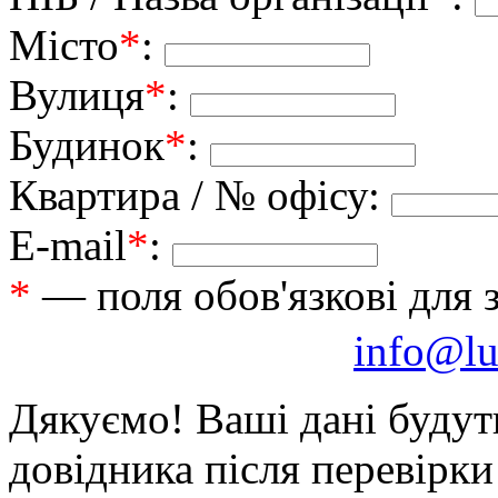
Місто
*
:
Вулиця
*
:
Будинок
*
:
Квартира / № офісу:
E-mail
*
:
*
— поля обов'язкові для 
info@lu
Дякуємо! Ваші дані будут
довідника після перевірк