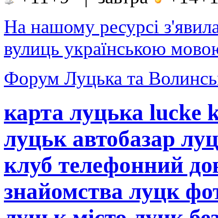
На нашому ресурсі з'явил
вулиць українською мовою
Форум Луцька та Волинськ
карта луцька lucke 
луцьк автобазар лу
клуб телефонний до
знайомства луцк фот
луцьк місто луцк бе