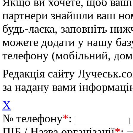
Якщо ви хочете, щоб ваші 
партнери знайшли ваш ном
будь-ласка, заповніть ни
можете додати у нашу баз
телефону (мобільний, дом
Редакція сайту Лучеськ.co
за надану вами інформаці
X
№ телефону
*
:
ПІБ / Назва організації
*
: