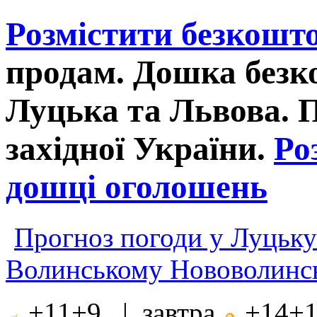
Розмістити безкошт
продам. Дошка без
Луцька та Львова. 
західної України.
Ро
дошці оголошень
Прогноз погоди у Луцьку
Волинському Нововолинсь
+11+9 | завтра
+14+1