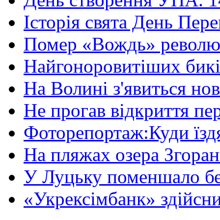
Історія свята День Пере
Помер «Вождь» революці
Найгоноровитіших бикі
На Волині з'явиться нов
Не прогав відкриття пер
Фоторепортаж:Куди їздя
На пляжах озера Згорани
У Луцьку поменшало без
«Укрексімбанк» здійсни