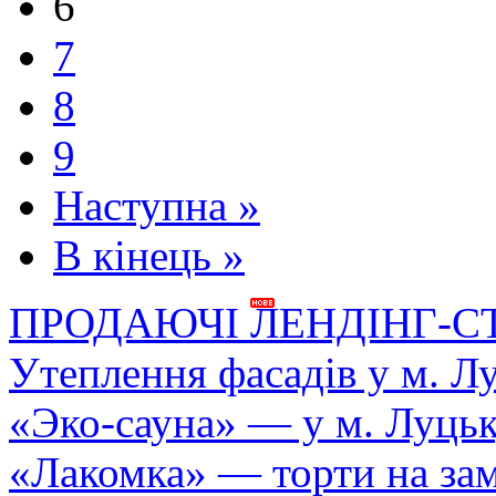
6
7
8
9
Наступна »
В кінець »
ПРОДАЮЧІ ЛЕНДІНГ-С
Утеплення фасадів у м. Л
«Эко-сауна» — у м. Луць
«Лакомка» — торти на зам