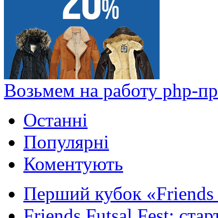
Возьмем на работу php-п
Останні
Популярні
Коментують
Перший кубок «Friends F
Friends Futsal Fest: стар