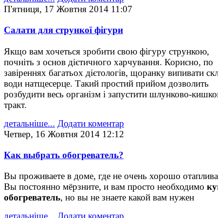
П'ятниця, 17 Жовтня 2014 11:07
Салати для стрункої фігури
Якщо вам хочеться зробити свою фігуру стрункою,
почніть з основ дієтичного харчування. Корисно, по
завіреннях багатьох дієтологів, щоранку випивати ск
води натщесерце. Такий простий прийом дозволить
розбудити весь організм і запустити шлунково-кишк
тракт.
детальніше...
Додати коментар
Четвер, 16 Жовтня 2014 12:12
Как выбрать обогреватель?
Вы проживаете в доме, где не очень хорошо отаплива
Вы постоянно мёрзните, и вам просто необходимо
ку
обогреватель
, но вы не знаете какой вам нужен
детальніше...
Додати коментар