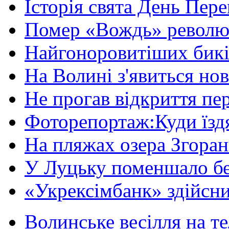
Історія свята День Пере
Помер «Вождь» революці
Найгоноровитіших бикі
На Волині з'явиться нов
Не прогав відкриття пер
Фоторепортаж:Куди їздя
На пляжах озера Згорани
У Луцьку поменшало без
«Укрексімбанк» здійсни
Волинське весілля на те