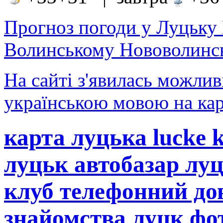
Прогноз погоди у Луцьку
Волинському Нововолинсь
На сайті з'явилась можлив
українською мовою на кар
карта луцька lucke 
луцьк автобазар лу
клуб телефонний до
знайомства луцк фот