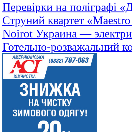
Перевірки на поліграфі «Д
Струний квартет «Maestro
Noirot Украина — электри
Готельно-розважальний к