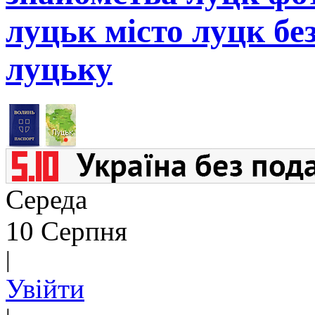
луцьк місто луцк бе
луцьку
Середа
10 Серпня
|
Увійти