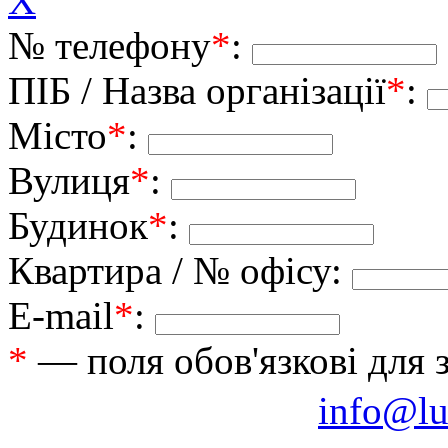
X
№ телефону
*
:
ПІБ / Назва організації
*
:
Місто
*
:
Вулиця
*
:
Будинок
*
:
Квартира / № офісу:
E-mail
*
:
*
— поля обов'язкові для 
info@lu