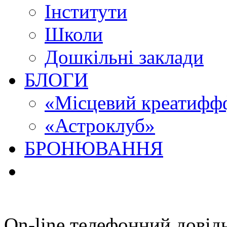
Інститути
Школи
Дошкільні заклади
БЛОГИ
«Місцевий креатиффф
«Астроклуб»
БРОНЮВАННЯ
On-line телефонний довід