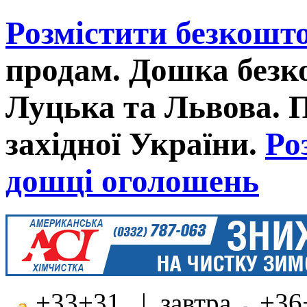
Розмістити безкошт
продам. Дошка без
Луцька та Львова. 
західної України.
Ро
дошці оголошень
+33+31 | завтра
+36+