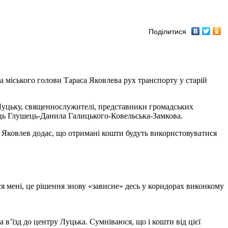
Поділитися
а міського голови Тараса Яковлева рух транспорту у старій
 Луцьку, священнослужителі, представники громадських
лиць Глушець-Данила Галицького-Ковельська-Замкова.
ду. Яковлев додає, що отримані кошти будуть використовуватися
я мені, це рішення знову «зависне» десь у коридорах виконкому
а в’їзд до центру Луцька. Сумніваюся, що і кошти від цієї