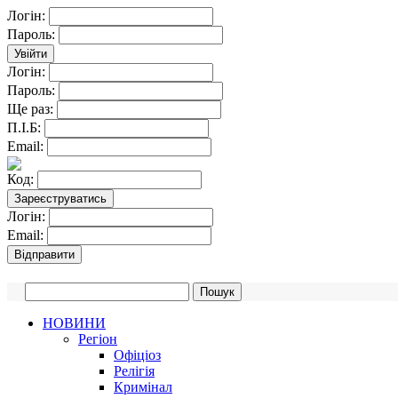
Логін:
Пароль:
Логін:
Пароль:
Ще раз:
П.І.Б:
Email:
Код:
Логін:
Email:
НОВИНИ
Регіон
Офіціоз
Релігія
Кримінал