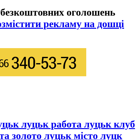
 безкоштовних оголошень
озмістити рекламу на дошці
уцьк луцьк работа луцьк клуб
та золото луцьк місто луцк