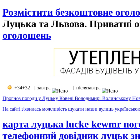
Розмістити безкоштовне огол
Луцька та Львова. Приватні о
оголошень
+34+32 | завтра
| післязавтра
Прогноз погоди у Луцьку Ковелі Володимирі-Волинському Нов
На сайті з'явилась можливість шукати назви вулиць українсько
карта луцька lucke kewmr пог
телефонний довідник луцьк зн