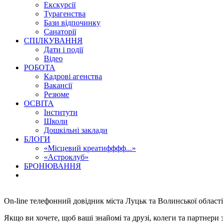
Екскурсії
Турагенства
Бази відпочинку
Санаторії
СПІЛКУВАННЯ
Дати і події
Відео
РОБОТА
Кадрові агенства
Вакансії
Резюме
ОСВІТА
Інститути
Школи
Дошкільні заклади
БЛОГИ
«Місцевий креатифффф...»
«Астроклуб»
БРОНЮВАННЯ
On-line телефонний довідник міста Луцьк та Волинської області
Якщо ви хочете, щоб ваші знайомі та друзі, колеги та партнер