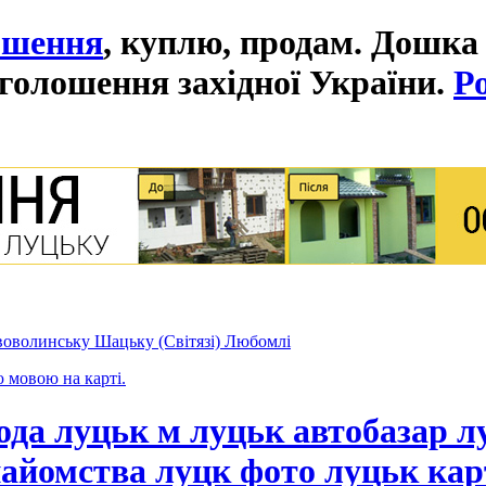
ошення
, куплю, продам. Дошка
голошення західної України.
Р
оволинську Шацьку (Світязі) Любомлі
ю мовою на карті.
ода луцьк м луцьк автобазар л
айомства луцк фото луцьк кар