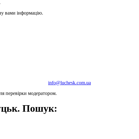
.
ану вами інформацію.
info@luchesk.com.ua
сля перевірки модератором.
уцьк. Пошук: