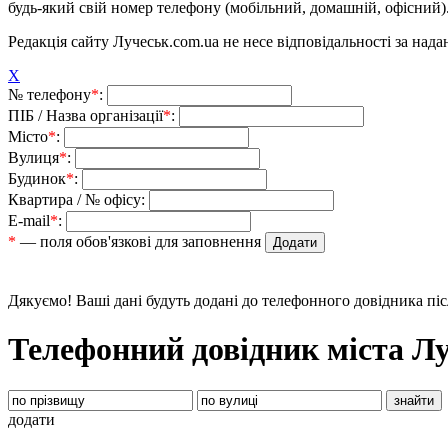
будь-який свій номер телефону (мобільний, домашній, офісний)
Редакція сайту Лучеськ.com.ua не несе відповідальності за над
X
№ телефону
*
:
ПІБ / Назва організації
*
:
Місто
*
:
Вулиця
*
:
Будинок
*
:
Квартира / № офісу:
E-mail
*
:
*
— поля обов'язкові для заповнення
Дякуємо! Ваші дані будуть додані до телефонного довідника пі
Телефонний довідник міста Л
додати