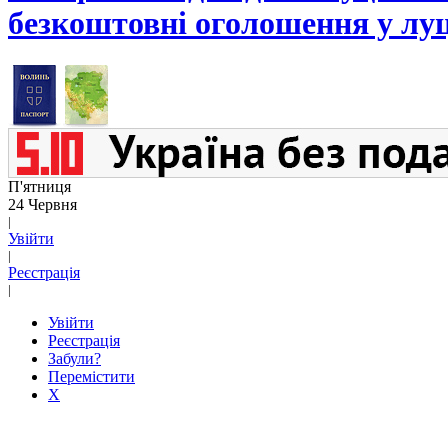
безкоштовні оголошення у лу
П'ятниця
24 Червня
|
Увійти
|
Реєстрація
|
Увійти
Реєстрація
Забули?
Перемістити
X