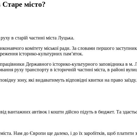
 Старе місто?
руху в старій частині міста Луцька.
иконавчого комітету міської ради. За словами першого заступник
ереження історико-культурних пам’яток.
и працівники Державного історико-культурного заповідника в м.
ювання руху транспорту в історичній частині міста, в районі ву
аповідну зону, які видаватимуть відповідні квитки на право заїз
ід вантажних автівок і кошти дійсно підуть в бюджет. Та здаєтьс
іста. Нам до Європи ще далеко, і до їх заробітків, щоб платити з