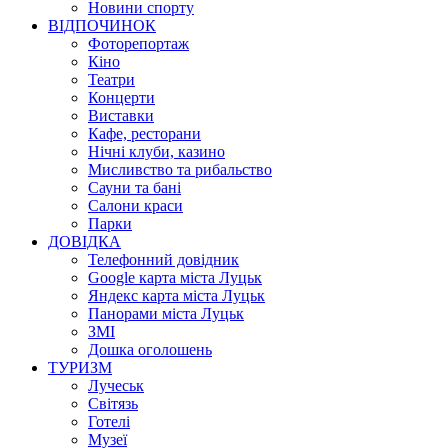
Новини спорту
ВІДПОЧИНОК
Фоторепортаж
Кіно
Театри
Концерти
Виставки
Кафе, ресторани
Нічні клуби, казино
Мисливство та рибальство
Сауни та бані
Салони краси
Парки
ДОВІДКА
Телефонний довідник
Google карта міста Луцьк
Яндекс карта міста Луцьк
Панорами міста Луцьк
ЗМІ
Дошка оголошень
ТУРИЗМ
Лучеськ
Світязь
Готелі
Музеї