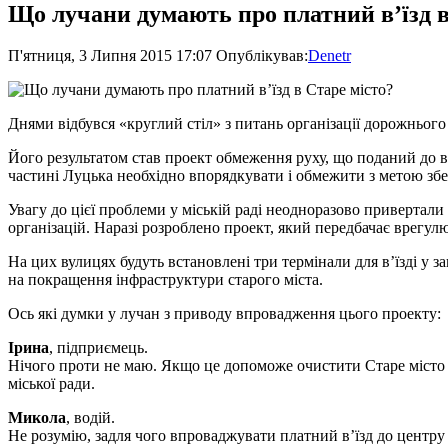
Що лучани думають про платний в’їзд в
П'ятниця, 3 Липня 2015 17:07
Опублікував:
Denetr
Днями відбувся «круглий стіл» з питань організації дорожнього 
Його результатом став проект обмеження руху, що поданий до в
частині Луцька необхідно впорядкувати і обмежити з метою зб
Увагу до цієї проблеми у міській раді неодноразово привертал
організацій. Наразі розроблено проект, який передбачає врегул
На цих вулицях будуть встановлені три термінали для в’їзді у з
на покращення інфраструктури старого міста.
Ось які думки у лучан з приводу впровадження цього проекту:
Ірина
, підприємець.
Нічого проти не маю. Якщо це допоможе очистити Старе місто в
міської ради.
Микола
, водій.
Не розумію, задля чого впроваджувати платний в’їзд до центру м