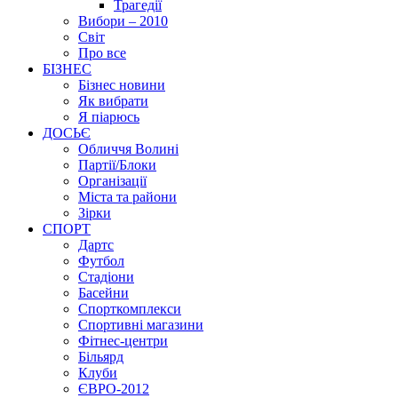
Трагедії
Вибори – 2010
Світ
Про все
БІЗНЕС
Бізнес новини
Як вибрати
Я піарюсь
ДОСЬЄ
Обличчя Волині
Партії/Блоки
Організації
Міста та райони
Зірки
СПОРТ
Дартс
Футбол
Стадіони
Басейни
Спорткомплекси
Спортивні магазини
Фітнес-центри
Більярд
Клуби
ЄВРО-2012