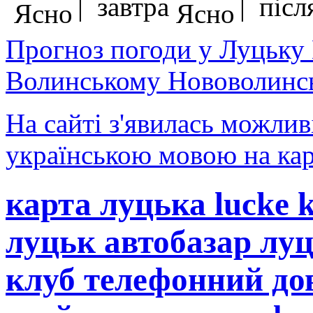
| завтра
| після
Прогноз погоди у Луцьку
Волинському Нововолинсь
На сайті з'явилась можлив
українською мовою на кар
карта луцька lucke 
луцьк автобазар лу
клуб телефонний до