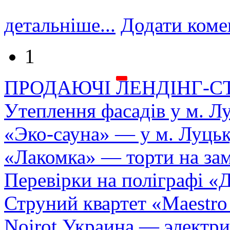
детальніше...
Додати коме
1
ПРОДАЮЧІ ЛЕНДІНГ-С
Утеплення фасадів у м. Л
«Эко-сауна» — у м. Луць
«Лакомка» — торти на зам
Перевірки на поліграфі «Д
Струний квартет «Maestro
Noirot Украина — электри