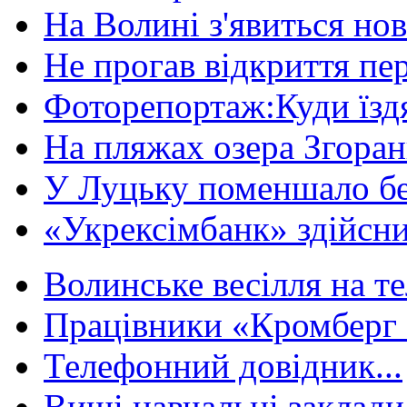
На Волині з'явиться нов
Не прогав відкриття пер
Фоторепортаж:Куди їздя
На пляжах озера Згорани
У Луцьку поменшало без
«Укрексімбанк» здійсни
Волинське весілля на те
Працівники «Кромберг 
Телефонний довідник...
Вищі навчальні заклади 