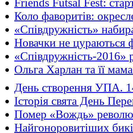
Friends Futsal Fest: стар
Коло фаворитів: окресле
«Співдружність» набира
Новачки не цураються ф
«Співдружність-2016» р
Ольга Харлан та її мама
День створення УПА. 14
Історія свята День Пере
Помер «Вождь» революці
Найгоноровитіших бикі