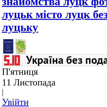
знайомства луцк фот
луцьк місто луцк бе
луцьку
П'ятниця
11 Листопада
|
Увійти