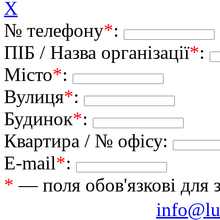
X
№ телефону
*
:
ПІБ / Назва організації
*
:
Місто
*
:
Вулиця
*
:
Будинок
*
:
Квартира / № офісу:
E-mail
*
:
*
— поля обов'язкові для 
info@lu