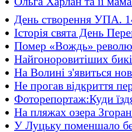
Ольга Харлан та її мама
День створення УПА. 14
Історія свята День Пере
Помер «Вождь» революці
Найгоноровитіших бикі
На Волині з'явиться нов
Не прогав відкриття пер
Фоторепортаж:Куди їздя
На пляжах озера Згорани
У Луцьку поменшало без