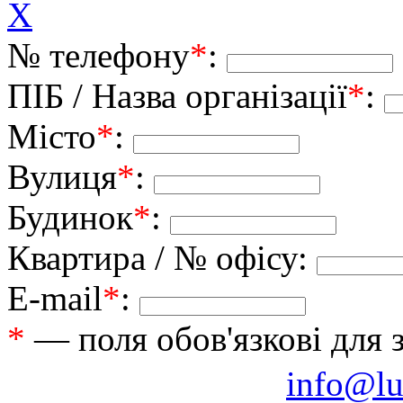
X
№ телефону
*
:
ПІБ / Назва організації
*
:
Місто
*
:
Вулиця
*
:
Будинок
*
:
Квартира / № офісу:
E-mail
*
:
*
— поля обов'язкові для 
info@lu