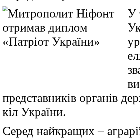
У 
Ук
ур
ел
зв
ви
представників органів де
кіл України.
Серед найкращих – аграрії