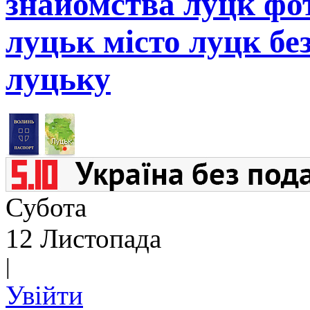
знайомства луцк фот
луцьк місто луцк бе
луцьку
Субота
12 Листопада
|
Увійти