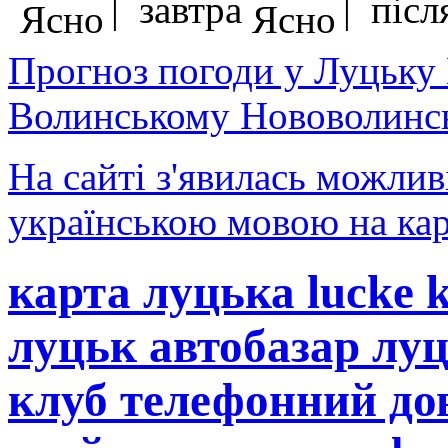
| завтра
| після
Прогноз погоди у Луцьку
Волинському Нововолинсь
На сайті з'явилась можлив
українською мовою на кар
карта луцька lucke 
луцьк автобазар лу
клуб телефонний до