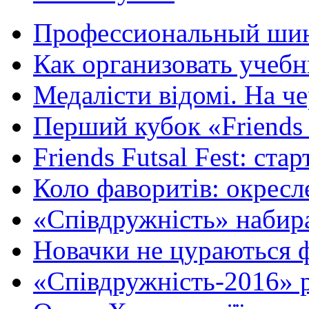
Профессиональный шин
Как организовать учебн
Медалісти відомі. На че
Перший кубок «Friends F
Friends Futsal Fest: стар
Коло фаворитів: окресле
«Співдружність» набира
Новачки не цураються ф
«Співдружність-2016» р