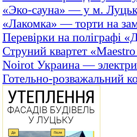
«Эко-сауна» — у м. Луць
«Лакомка» — торти на зам
Перевірки на поліграфі «Д
Струний квартет «Maestro
Noirot Украина — электри
Готельно-розважальний к