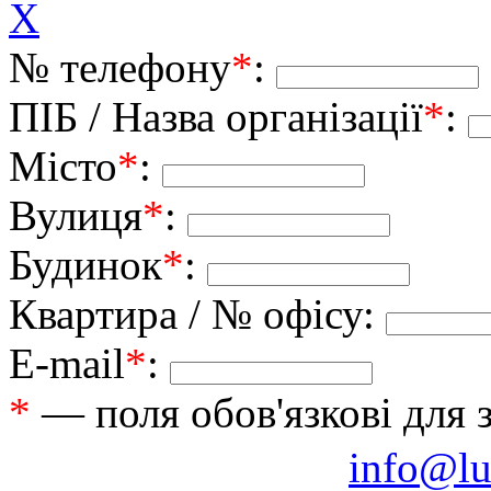
X
№ телефону
*
:
ПІБ / Назва організації
*
:
Місто
*
:
Вулиця
*
:
Будинок
*
:
Квартира / № офісу:
E-mail
*
:
*
— поля обов'язкові для 
info@lu