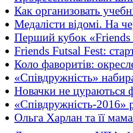
Как организовать учебн
Медалісти відомі. На че
Перший кубок «Friends F
Friends Futsal Fest: стар
Коло фаворитів: окресле
«Співдружність» набира
Новачки не цураються ф
«Співдружність-2016» р
Ольга Харлан та її мама