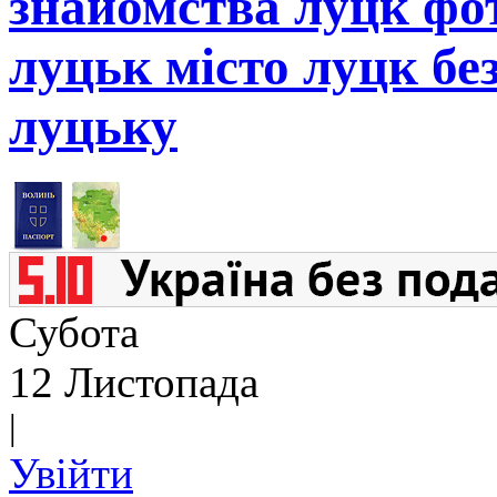
знайомства луцк фот
луцьк місто луцк бе
луцьку
Субота
12 Листопада
|
Увійти