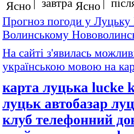
| завтра
| після
Прогноз погоди у Луцьку
Волинському Нововолинсь
На сайті з'явилась можлив
українською мовою на кар
карта луцька lucke 
луцьк автобазар лу
клуб телефонний до