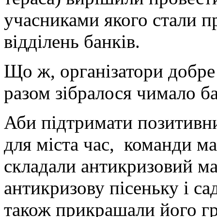
учасниками якого стали п
відділень банків.
Що ж, організатори добре
разом зібралося чимало б
Аби підтримати позитивни
для міста час, команди м
складали антикризовий ма
антикризову пісеньку і са
також прикрашали його г