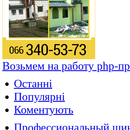
Возьмем на работу php-п
Останні
Популярні
Коментують
Профессиональный шин