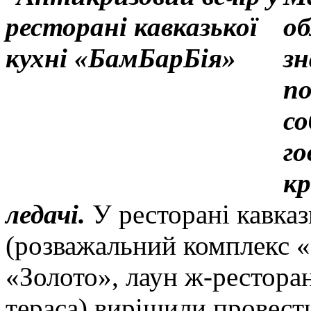
об
зн
по
со
го
кр
ледачі.
У ресторані кавказ
(розважальний комплекс «
«Золото», лаун ж-ресторан
тераса) вирішили провест