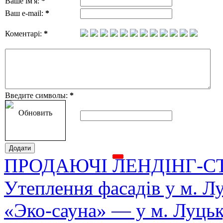
Ваше ім'я:
*
Ваш e-mail:
*
Коментарі:
*
Введите символы:
*
Обновить
ПРОДАЮЧІ ЛЕНДІНГ-С
Утеплення фасадів у м. Л
«Эко-сауна» — у м. Луць