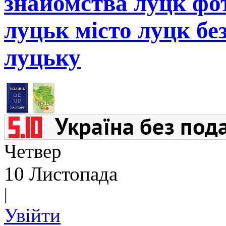
знайомства луцк фот
луцьк місто луцк бе
луцьку
Четвер
10 Листопада
|
Увійти