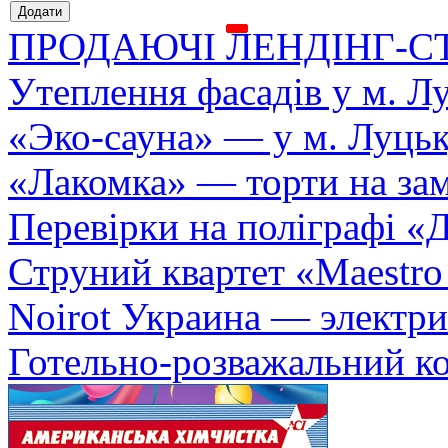
ПРОДАЮЧІ ЛЕНДІНГ-С
Утеплення фасадів у м. Л
«Эко-сауна» — у м. Луць
«Лакомка» — торти на зам
Перевірки на поліграфі «Д
Струний квартет «Maestro
Noirot Украина — электри
Готельно-розважальний к