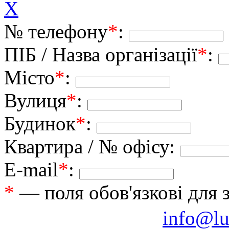
X
№ телефону
*
:
ПІБ / Назва організації
*
:
Місто
*
:
Вулиця
*
:
Будинок
*
:
Квартира / № офісу:
E-mail
*
:
*
— поля обов'язкові для 
info@lu