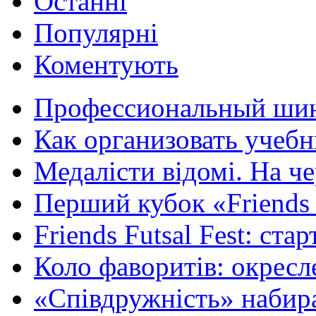
Останні
Популярні
Коментують
Профессиональный шин
Как организовать учебн
Медалісти відомі. На че
Перший кубок «Friends F
Friends Futsal Fest: стар
Коло фаворитів: окресле
«Співдружність» набира