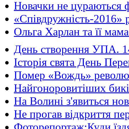
Новачки не цураються ф
«Співдружність-2016» р
Ольга Харлан та її мама
День створення УПА. 14
Історія свята День Пере
Помер «Вождь» революці
Найгоноровитіших бикі
На Волині з'явиться нов
Не прогав відкриття пер
Фоторепортаж:Куди їздя