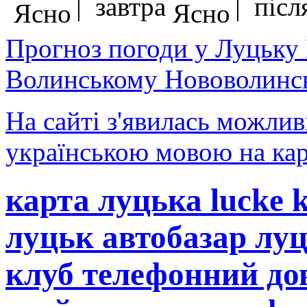
| завтра
| після
Прогноз погоди у Луцьку
Волинському Нововолинсь
На сайті з'явилась можлив
українською мовою на кар
карта луцька lucke 
луцьк автобазар лу
клуб телефонний до