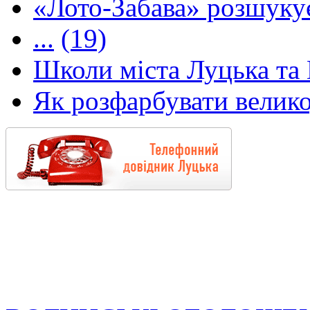
«Лото-Забава» розшуку
...
(19)
Школи міста Луцька та В
Як розфарбувати велико