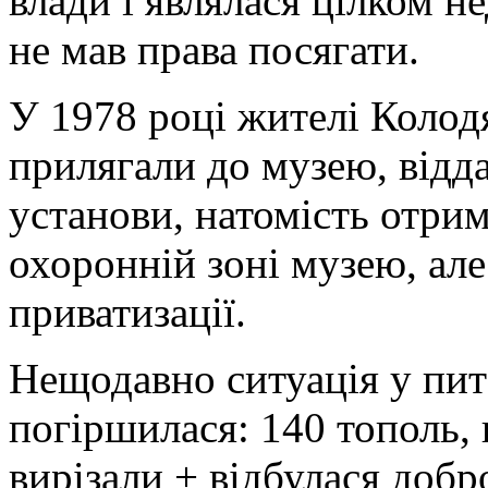
влади і являлася цілком н
не мав права посягати.
У 1978 році жителі Колод
прилягали до музею, відд
установи, натомість отрим
охоронній зоні музею, але
приватизації.
Нещодавно ситуація у пи
погіршилася: 140 тополь, 
вирізали + відбулася добр