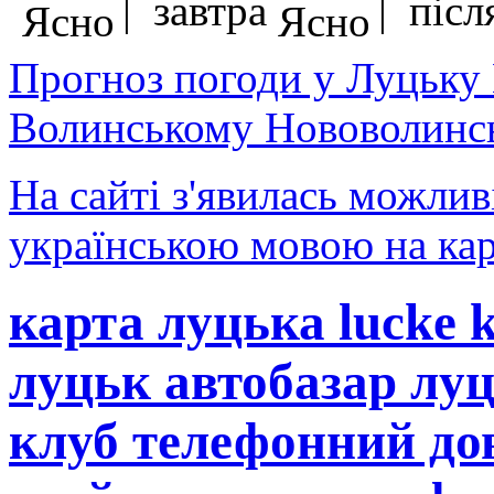
| завтра
| після
Прогноз погоди у Луцьку
Волинському Нововолинсь
На сайті з'явилась можлив
українською мовою на кар
карта луцька lucke 
луцьк автобазар лу
клуб телефонний до