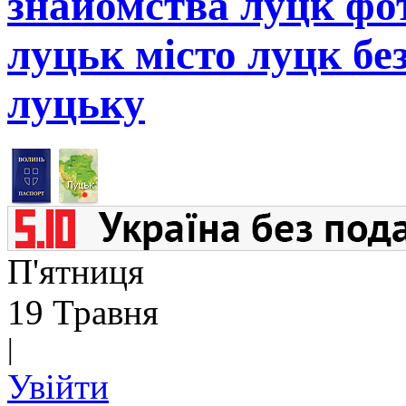
знайомства луцк фот
луцьк місто луцк бе
луцьку
П'ятниця
19 Травня
|
Увійти