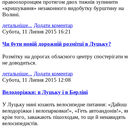
правоохоронцям протягом двох тижнів зупинити
«кришування» незаконного видобутку бурштину на
Волині.
детальніше...
Додати коментар
Субота, 11 Липня 2015 16:21
Чи бути новій дорожній розмітці в Луцьку?
Розмітку на дорогах обласного центру спостерігати 
не доводиться.
детальніше...
Додати коментар
Субота, 11 Липня 2015 12:08
Велодоріжки: в Луцьку і в Берліні
У Луцьку нині юзають велосипедне питання: «Дайош
велодоріжки і велопарковки!», «Геть автоандонів!», як
крім того, заважають пішоходам, то ще й ненавидять
велосипедистів.