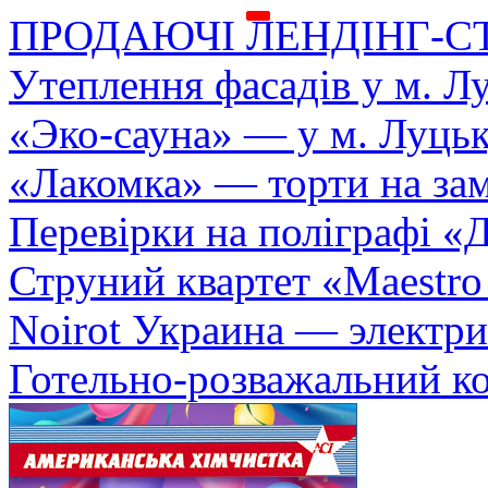
ПРОДАЮЧІ ЛЕНДІНГ-С
Утеплення фасадів у м. Л
«Эко-сауна» — у м. Луць
«Лакомка» — торти на зам
Перевірки на поліграфі «Д
Струний квартет «Maestro
Noirot Украина — электри
Готельно-розважальний к