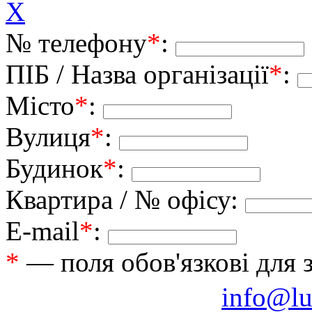
X
№ телефону
*
:
ПІБ / Назва організації
*
:
Місто
*
:
Вулиця
*
:
Будинок
*
:
Квартира / № офісу:
E-mail
*
:
*
— поля обов'язкові для 
info@lu