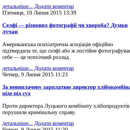
детальніше...
Додати коментар
П'ятниця, 10 Липня 2015 13:39
Селфі — різновид фотографії чи хвороба? Думки
лучан
Американська психіатрична асоціація офіційно
підтвердила те, що селфі або ж постійне фотографува
себе — це психічний розлад.
детальніше...
Додати коментар
Четвер, 9 Липня 2015 11:23
За невиплачену зарплатню директор хлібокомбін
піде під суд
Проти директора Луцького комбінату хлібопродуктів
порушили кримінальну справу.
детальніше...
Додати коментар
Четвер, 9 Липня 2015 11:20