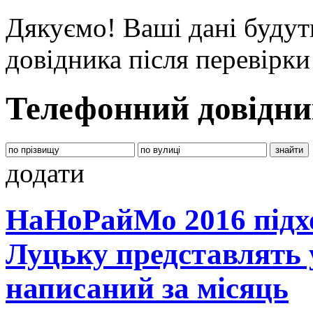
Дякуємо! Ваші дані будут
довідника після перевірк
Телефонний довідни
додати
НаНоРайМо 2016 підхо
Луцьку представлять 
написаний за місяць