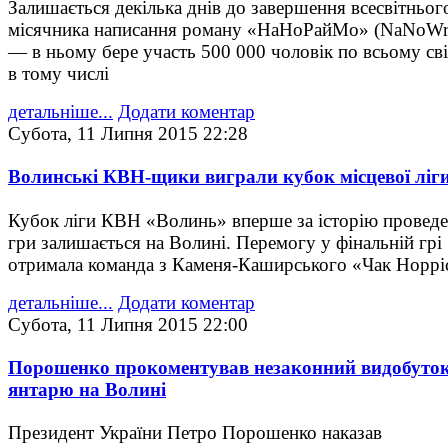
Залишається декілька днів до завершення всесвітньог
місячника написання роману «НаНоРайМо» (NaNoW
— в ньому бере участь 500 000 чоловік по всьому світ
в тому числі
детальніше...
Додати коментар
Субота, 11 Липня 2015 22:28
Волинські КВН-щики виграли кубок місцевої ліг
Кубок ліги КВН «Волинь» вперше за історію провед
гри залишається на Волині. Перемогу у фінальній грі
отримала команда з Каменя-Каширського «Чак Норрі
детальніше...
Додати коментар
Субота, 11 Липня 2015 22:00
Порошенко прокоментував незаконний видобуто
янтарю на Волині
Президент України Петро Порошенко наказав