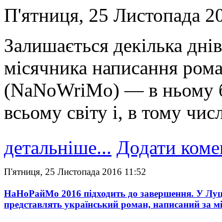
П'ятниця, 25 Листопада 2
Залишається декілька днів
місячника написання ро
(NaNoWriMo) — в ньому бе
всьому світу і, в тому числ
детальніше...
Додати коме
П'ятниця, 25 Листопада 2016 11:52
НаНоРайМо 2016 підходить до завершення. У Лу
представлять український роман, написаний за м