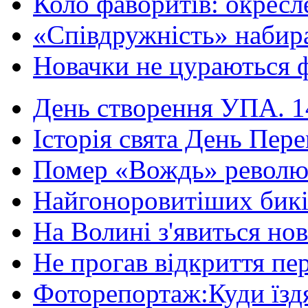
Коло фаворитів: окресле
«Співдружність» набира
Новачки не цураються ф
День створення УПА. 14
Історія свята День Пере
Помер «Вождь» революці
Найгоноровитіших бикі
На Волині з'явиться нов
Не прогав відкриття пер
Фоторепортаж:Куди їздя