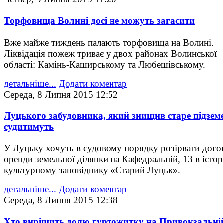
Торфовища Волині досі не можуть загасити
Вже майже тиждень палають торфовища на Волині.
Ліквідація пожеж триває у двох районах Волинської
області: Камінь-Каширському та Любешівському.
детальніше...
Додати коментар
Середа, 8 Липня 2015 12:52
Луцького забудовника, який знищив старе підзем
судитимуть
У Луцьку хочуть в судовому порядку розірвати дого
оренди земельної ділянки на Кафедральній, 13 в істор
культурному заповіднику «Старий Луцьк».
детальніше...
Додати коментар
Середа, 8 Липня 2015 12:38
Хто вирішить долю гуртожитку на Привокзальні