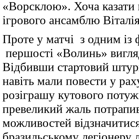
«Ворсклою». Хоча казати 
ігрового ансамблю Віталі
Проте у матчі з одним із 
першості «Волинь» вигляд
Відбивши стартовий штурм
навіть мали повести у рах
розіграшу кутового потужн
превеликий жаль потрапив
можливостей відзначитися
бразильському легіонеру 