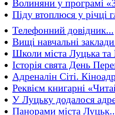
Волиняни у програмі «З
Піду втоплюся у річці г
Телефонний довідник...
Вищі навчальні заклади 
Школи міста Луцька та В
Історія свята День Пере
Адреналін Сіті. Кіноадр
Реквієм книгарні «Чита
У Луцьку додалося адре
Панорами міста Луцьк..