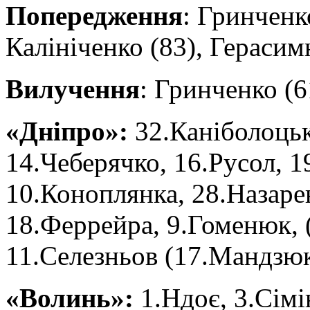
Попередження
: Гринченко
Калініченко (83), Герасим
Вилучення
: Гринченко (6
«Дніпро»:
32.Каніболоцьк
14.Чеберячко, 16.Русол, 1
10.Коноплянка, 28.Назарен
18.Феррейра, 9.Гоменюк, (
11.Селезньов (17.Мандзюк
«Волинь»:
1.Ндоє, 3.Сімі