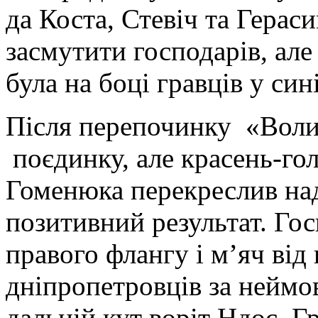
да Коста, Стевіч та Гера
засмутити господарів, але
була на боці гравців у син
Після перепочинку «Воли
поєдинку, але красень-го
Гоменюка перекреслив над
позитивний результат. Го
правого флангу і м’яч від
дніпропетровців за неймо
дальній кут воріт Ндоє. Г