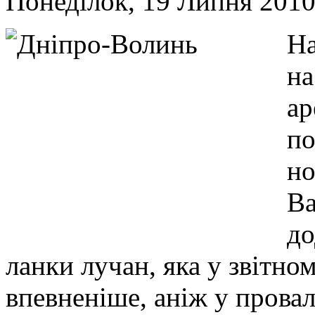
Понеділок, 19 Липня 201
На
на
ар
по
но
Ва
до
ланки лучан, яка у звітно
впевненіше, аніж у провал