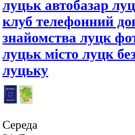
луцьк автобазар лу
клуб телефонний до
знайомства луцк фот
луцьк місто луцк бе
луцьку
Середа