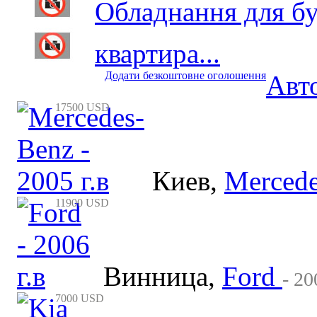
Обладнання для буд
квартира...
Додати безкоштовне оголошення
Авт
17500 USD
Киев
,
Merced
11900 USD
Винница
,
Ford
- 20
7000 USD