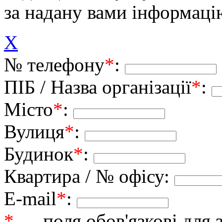
за надану вами інформаці
X
№ телефону
*
:
ПІБ / Назва організації
*
:
Місто
*
:
Вулиця
*
:
Будинок
*
:
Квартира / № офісу:
E-mail
*
:
*
— поля обов'язкові для 